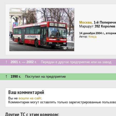
Москва
,
1-й Попереч
Маршрут
392 Королев 
14 декабря 2004 г., вторн
Автор:
Клауд
443
↑
2001 г. — 2002 г.
Передан в другое предприятие или на завод
↑
1990 г.
Поступил на предприятие
Ваш комментарий
Вы не
вошли на сайт
.
Комментарии могут оставлять только зарегистрированные пользов
Другие ТС с этим номером: