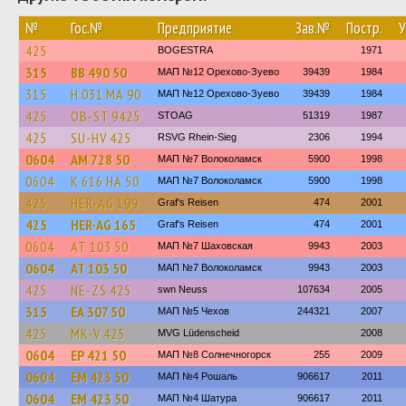
№
Гос.№
Предприятие
Зав.№
Постр.
У
425
BOGESTRA
1971
315
ВВ 490 50
МАП №12 Орехово-Зуево
39439
1984
315
Н 031 МА 90
МАП №12 Орехово-Зуево
39439
1984
425
OB-ST 9425
STOAG
51319
1987
425
SU-HV 425
RSVG Rhein-Sieg
2306
1994
0604
АМ 728 50
МАП №7 Волоколамск
5900
1998
0604
К 616 НА 50
МАП №7 Волоколамск
5900
1998
425
HER-AG 199
Graf's Reisen
474
2001
425
HER-AG 165
Graf's Reisen
474
2001
0604
АТ 103 50
МАП №7 Шаховская
9943
2003
0604
АТ 103 50
МАП №7 Волоколамск
9943
2003
425
NE-ZS 425
swn Neuss
107634
2005
315
ЕА 307 50
МАП №5 Чехов
244321
2007
425
MK-V 425
MVG Lüdenscheid
2008
0604
ЕР 421 50
МАП №8 Солнечногорск
255
2009
0604
ЕМ 423 50
МАП №4 Рошаль
906617
2011
0604
ЕМ 423 50
МАП №4 Шатура
906617
2011