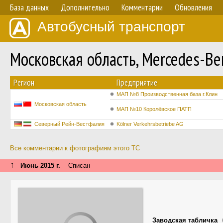
База данных
Дополнительно
Комментарии
Обновления
Автобусный транспорт
Московская область, Mercedes-
Регион
Предприятие
МАП №8 Производственная база г.Клин
Московская область
МАП №10 Королёвское ПАТП
Северный Рейн-Вестфалия
Kölner Verkehrsbetriebe AG
Все комментарии к фотографиям этого ТС
↑
Июнь 2015 г.
Списан
Заводская табличка