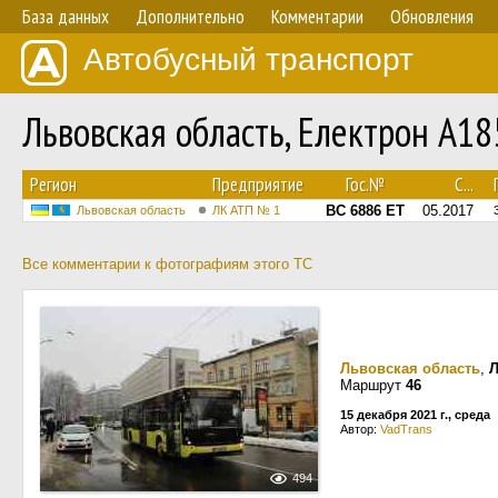
База данных
Дополнительно
Комментарии
Обновления
Автобусный транспорт
Львовская область, Електрон A1
Регион
Предприятие
Гос.№
С...
BC 6886 ET
05.2017
Львовская область
ЛК АТП № 1
Все комментарии к фотографиям этого ТС
Львовская область
,
Маршрут
46
15 декабря 2021 г., среда
Автор:
VadTrans
494