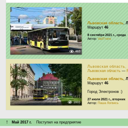
Львовская область
,
Маршрут
46
8 сентября 2021 г., среда
Автор:
VadTrans
463
Львовская область
,
Львовская область
—
Львовская область
,
Маршрут
46
Город Электронов :)
27 июля 2021 г., вторник
1603
Автор:
Паша Логвись
↑
Май 2017 г.
Поступил на предприятие