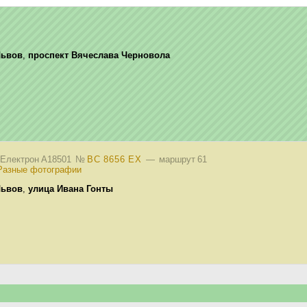
Львов
,
проспект Вячеслава Черновола
 Електрон A18501
№
BC 8656 EX
— маршрут 61
Разные фотографии
Львов
,
улица Ивана Гонты