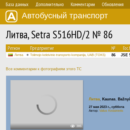
База данных
Дополнительно
Комментарии
Обновления
Автобусный транспорт
Литва, Setra S516HD/2 № 86
Регион
Предприятие
№
Гос
86
JSE 
Литва
Tolimojo keleivinio transporto kompanija, UAB (TOKS)
Все комментарии к фотографиям этого ТС
Литва
,
Kaunas
,
Bažnyč
27 мая 2023 г., суббота
Автор:
Valius Kedainietis
386