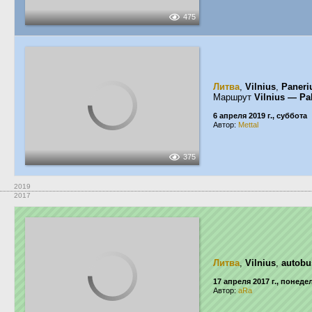
475
Литва
,
Vilnius
,
Paneri
Маршрут
Vilnius — Pa
6 апреля 2019 г., суббота
Автор:
Mettal
375
2019
2017
Литва
,
Vilnius
,
autobu
17 апреля 2017 г., понед
Автор:
aRa