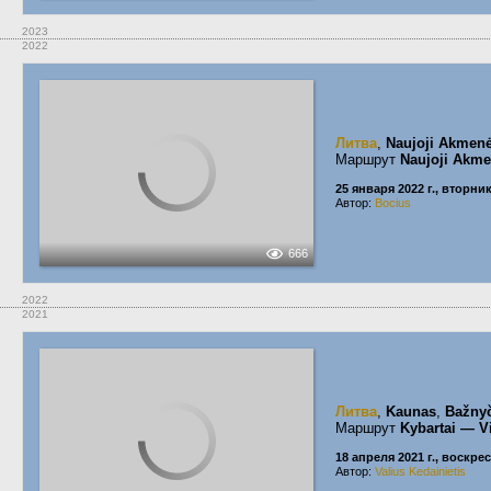
2023
2022
Литва
,
Naujoji Akmen
Маршрут
Naujoji Akme
25 января 2022 г., вторни
Автор:
Bocius
666
2022
2021
Литва
,
Kaunas
,
Bažnyč
Маршрут
Kybartai — V
18 апреля 2021 г., воскре
Автор:
Valius Kedainietis