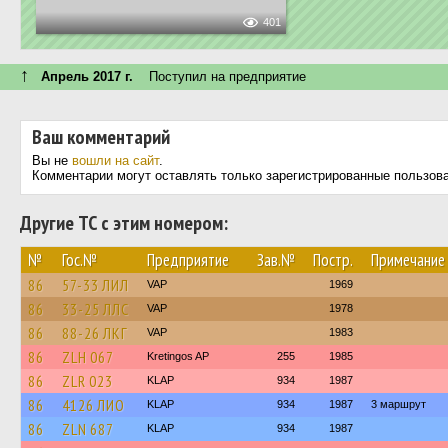
401
↑
Апрель 2017 г.
Поступил на предприятие
Ваш комментарий
Вы не
вошли на сайт
.
Комментарии могут оставлять только зарегистрированные пользов
Другие ТС с этим номером:
№
Гос.№
Предприятие
Зав.№
Постр.
Примечание
86
57-33 ЛИЛ
VAP
1969
86
33-25 ЛЛС
VAP
1978
86
88-26 ЛКГ
VAP
1983
86
ZLH 067
Kretingos AP
255
1985
86
ZLR 023
KLAP
934
1987
86
4126 ЛИО
KLAP
934
1987
3 маршрут
86
ZLN 687
KLAP
934
1987