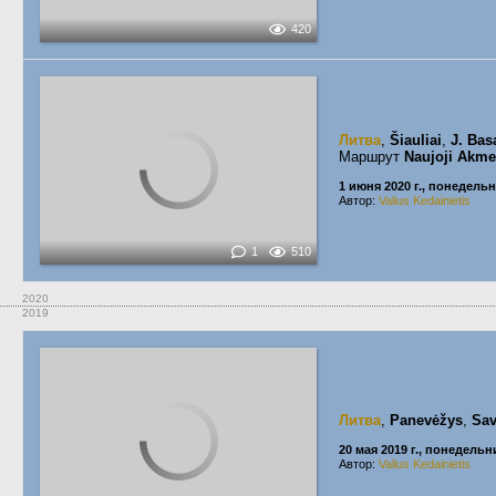
420
Литва
,
Šiauliai
,
J. Bas
Маршрут
Naujoji Akme
1 июня 2020 г., понедель
Автор:
Valius Kedainietis
1
510
2020
2019
Литва
,
Panevėžys
,
Sav
20 мая 2019 г., понедельн
Автор:
Valius Kedainietis