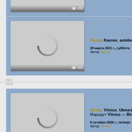
438
Литва
,
Kaunas
,
autobu
20 марта 2021 г., суббота
Автор:
Bocius
350
2021
2020
Литва
,
Vilnius
,
Ukmerg
Маршрут
Vilnius — Bir
8 октября 2020 г., четверг
Автор:
Kimster