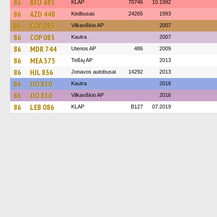
86
BFU 483
KLAP
70746
10.1992
86
AZD 448
Kėdbusas
24265
1993
86
COP 085
Vilkaviškio AP
2007
86
COP 085
Kautra
2007
86
MDR 744
Utenos AP
486
2009
86
MEA 375
Telšių AP
2013
86
HJL 836
Jonavos autobusai
14292
2013
86
JJO 810
Kautra
2016
86
JJO 810
Vilkaviškio AP
2016
86
LEB 086
KLAP
B127
07.2019