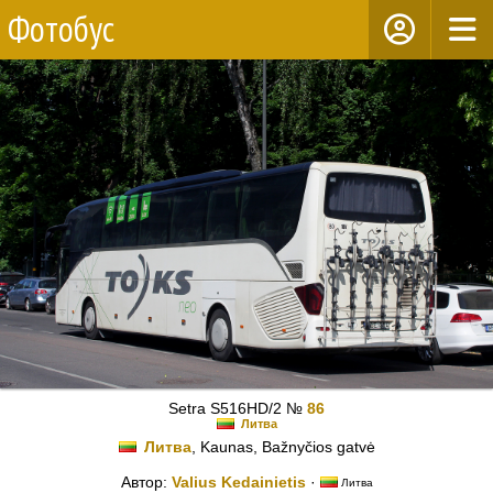
Фотобус
Setra S516HD/2 №
86
Литва
Литва
, Kaunas, Bažnyčios gatvė
Автор:
Valius Kedainietis
·
Литва