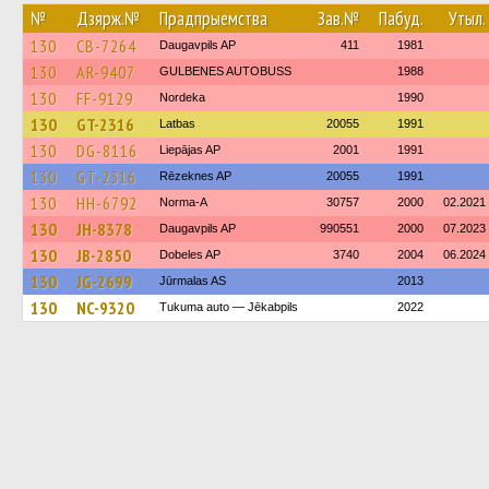
№
Дзярж.№
Прадпрыемства
Зав.№
Пабуд.
Утыл.
130
CB-7264
Daugavpils AP
411
1981
130
AR-9407
GULBENES AUTOBUSS
1988
130
FF-9129
Nordeka
1990
130
GT-2316
Latbas
20055
1991
130
DG-8116
Liepājas AP
2001
1991
130
GT-2316
Rēzeknes AP
20055
1991
130
HH-6792
Norma-A
30757
2000
02.2021
130
JH-8378
Daugavpils AP
990551
2000
07.2023
130
JB-2850
Dobeles AP
3740
2004
06.2024
130
JG-2699
Jūrmalas AS
2013
130
NC-9320
Tukuma auto — Jēkabpils
2022