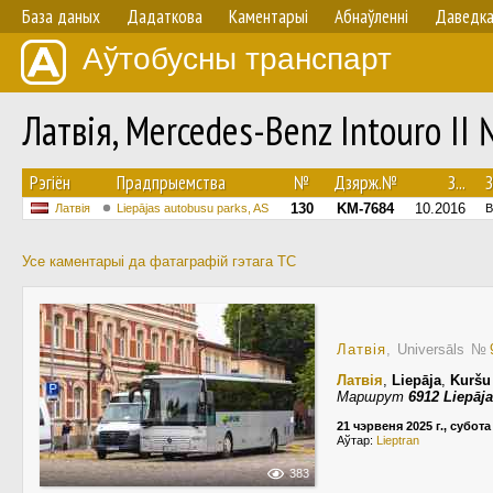
База даных
Дадаткова
Каментарыі
Абнаўленнi
Даведк
Аўтобусны транспарт
Латвія, Mercedes-Benz Intouro II
Рэгіён
Прадпрыемства
№
Дзярж.№
З...
З
130
KM-7684
10.2016
Латвія
Liepājas autobusu parks, AS
В
Усе каментарыі да фатаграфій гэтага ТС
Латвія
, Universāls
№
Латвія
,
Liepāja
,
Kuršu
Маршрут
6912 Liepāj
21 чэрвеня 2025 г., субота
Аўтар:
Lieptran
383