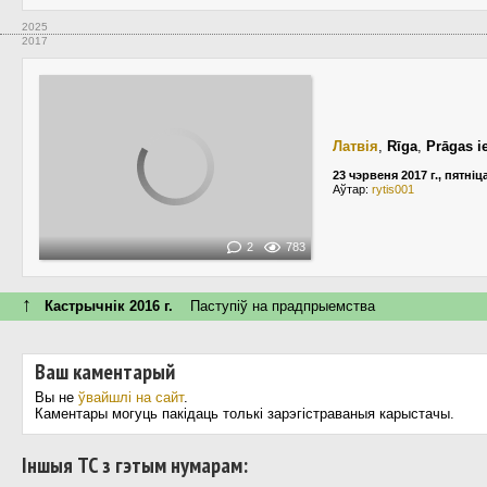
2025
2017
Латвія
,
Rīga
,
Prāgas ie
23 чэрвеня 2017 г., пятніц
Аўтар:
rytis001
2
783
↑
Кастрычнік 2016 г.
Паступiў на прадпрыемства
Ваш каментарый
Вы не
ўвайшлі на сайт
.
Каментары могуць пакідаць толькі зарэгістраваныя карыстачы.
Іншыя ТС з гэтым нумарам: