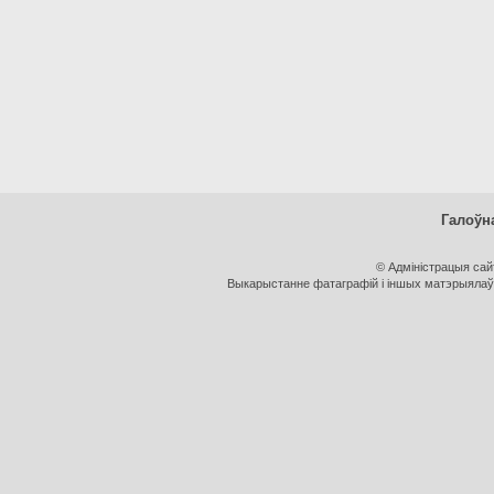
Галоўн
© Адміністрацыя са
Выкарыстанне фатаграфій і іншых матэрыялаў, 