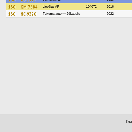
130
KM-7684
Liepājas AP
104072
2016
130
NC-9320
Tukuma auto — Jēkabpils
2022
Гл