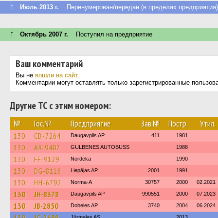
↑
Июль 2013 г.
Перенумерован/передан (в пределах предприятия)
↑
Октябрь 2007 г.
Поступил на предприятие
Ваш комментарий
Вы не
вошли на сайт
.
Комментарии могут оставлять только зарегистрированные пользов
Другие ТС с этим номером:
№
Гос.№
Предприятие
Зав.№
Постр.
Утил.
130
CB-7264
Daugavpils AP
411
1981
130
AR-9407
GULBENES AUTOBUSS
1988
130
FF-9129
Nordeka
1990
130
DG-8116
Liepājas AP
2001
1991
130
HH-6792
Norma-A
30757
2000
02.2021
130
JH-8378
Daugavpils AP
990551
2000
07.2023
130
JB-2850
Dobeles AP
3740
2004
06.2024
130
JG-2699
Jūrmalas AS
2013