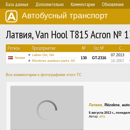
База данных
Дополнительно
Комментарии
Обновления
Автобусный транспорт
Латвия, Van Hool T815 Acron № 
Регион
Предприятие
№
Гос.№
С...
07.2013
Latbas Det, SIA
130
GT-2316
Латвия
10.2007
Rēzeknes autobusu parks, AS
Все комментарии к фотографиям этого ТС
Латвия
,
Rēzekne
,
auto
5 августа 2013 г., понеде
Автор:
aRa