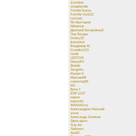
Zsombor
straightcelle
Timofei Ikarus
FomVik-Gyl233
Lexrudz
Ян Мухтаров
Nikitenok
Дмитрий Бескровный
Пан Богдан
Dmitry25
ikarusbus
Владимир М.
Granitka123
rostik
LEKTOR
DimonPV
Briedis
Serginho
Ruslan K.
Максим88
спринтер85
ИА.
Boris-f
ESP-1237
камил
intacto61
ЖЕКА42rus
Александров Николай
штык
Александр Зеляков
Silent alarm
Gas lee
Лайонел
AstaD