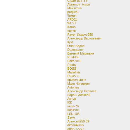
Сидик из ПТУ
Abramov_Anton
Maksimus
родика2
Томич
AR001
WEST
Kirilus
Костя
Pavel_Икарус280
Александр Васильевич
Кум
Олег Бодня
Dozenazer
Евгений Мамыкин
RusPlot
Snite2010
Rexby
BOSS
MafiaIlya
Гена555
Кривич Илья
Макс Чичиркин
Antonius
Александр Яковлев
Бараш Алексей
Aртур
КЖ
vetal-76
kda1981
LSU 106
SavA
Алексей250.59
dimon46rus
egor272272