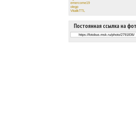
emercome19
olegp
VitalikTTL
Постоянная ссылка на фо