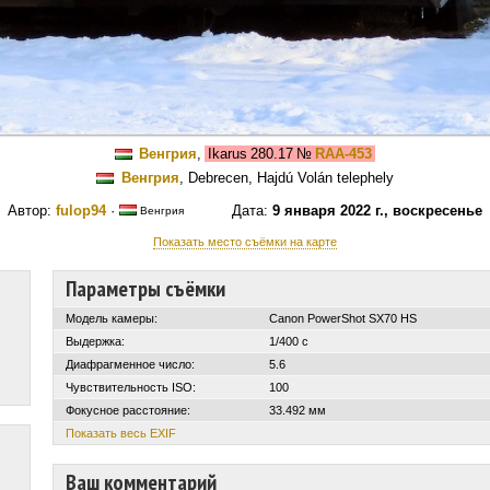
Венгрия
,
Ikarus 280.17
№
RAA-453
Венгрия
, Debrecen, Hajdú Volán telephely
Автор:
fulop94
·
Дата:
9 января 2022 г., воскресенье
Венгрия
Показать место съёмки на карте
Параметры съёмки
Модель камеры:
Canon PowerShot SX70 HS
Выдержка:
1/400 с
Диафрагменное число:
5.6
Чувствительность ISO:
100
Фокусное расстояние:
33.492 мм
Показать весь EXIF
Ваш комментарий