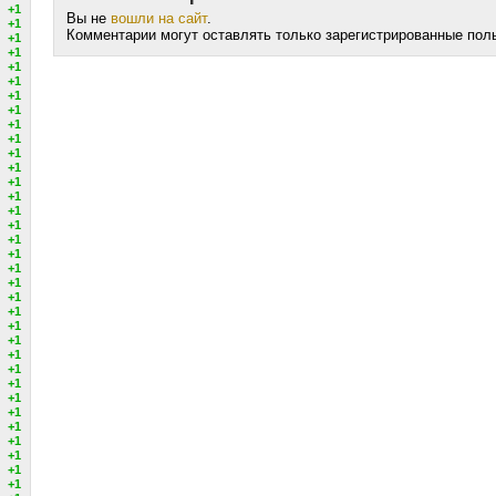
+1
Вы не
вошли на сайт
.
+1
Комментарии могут оставлять только зарегистрированные пол
+1
+1
+1
+1
+1
+1
+1
+1
+1
+1
+1
+1
+1
+1
+1
+1
+1
+1
+1
+1
+1
+1
+1
+1
+1
+1
+1
+1
+1
+1
+1
+1