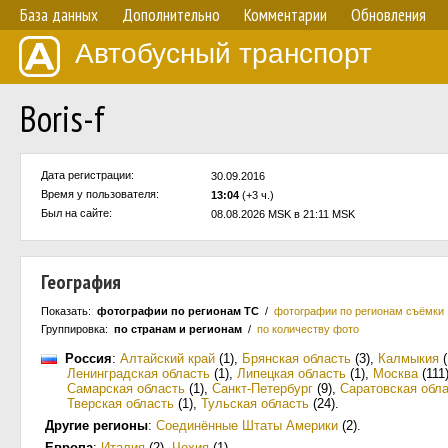
База данных
Дополнительно
Комментарии
Обновления
Автобусный транспорт
Boris-f
Дата регистрации:
30.09.2016
Время у пользователя:
13:04
(+3 ч.)
Был на сайте:
08.08.2026 MSK в 21:11 MSK
География
Показать:
фотографии по регионам ТС
/
фотографии по регионам съёмки
Группировка:
по странам и регионам
/
по количеству фото
Россия
:
Алтайский край
(1)
,
Брянская область
(3)
,
Калмыкия
(
Ленинградская область
(1)
,
Липецкая область
(1)
,
Москва
(111
Самарская область
(1)
,
Санкт-Петербург
(9)
,
Саратовская обл
Тверская область
(1)
,
Тульская область
(24)
.
Другие регионы
:
Соединённые Штаты Америки
(2)
.
Европа
:
Италия
(2)
,
Чехия
(1)
.