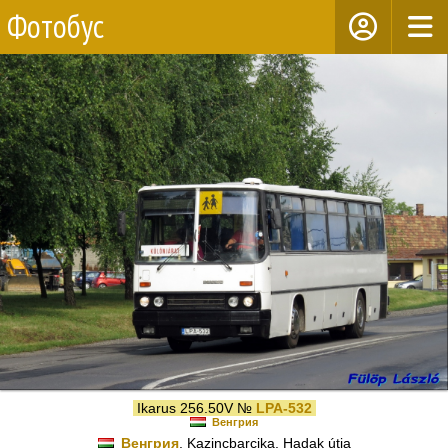
Фотобус
Ikarus 256.50V №
LPA-532
Венгрия
Венгрия
, Kazincbarcika, Hadak útja