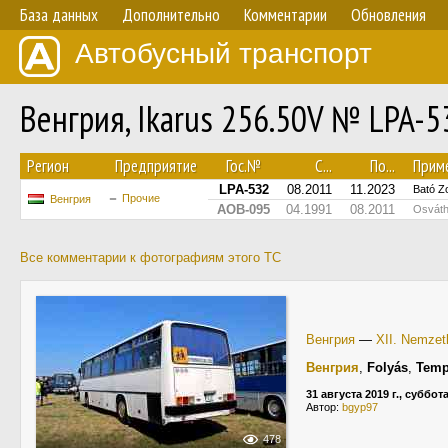
База данных
Дополнительно
Комментарии
Обновления
Автобусный транспорт
Венгрия, Ikarus 256.50V № LPA-5
Регион
Предприятие
Гос.№
С...
По...
Прим
LPA-532
08.2011
11.2023
Bató Z
Прочие
Венгрия
AOB-095
04.1991
08.2011
Osváth
Все комментарии к фотографиям этого ТС
Венгрия
—
XII. Nemzetk
Венгрия
,
Folyás
,
Temp
31 августа 2019 г., суббот
Автор:
bgyp97
478