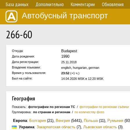
База данных
Дополнительно
Комментарии
Обновления
Автобусный транспорт
266-60
Budapest
Откуда:
1990
Дата рождения:
Дата регистрации:
25.11.2018
Владение языками:
english, hungarian, german
Время у пользователя:
23:52
(+1 ч.)
Был на сайте:
14.04.2026 MSK в 12:20 MSK
География
Показать:
фотографии по регионам ТС
/
фотографии по регионам съёмки
Группировка:
по странам и регионам
/
по количеству фото
Европа
:
Болгария
(21)
,
Венгрия
(5441)
,
Польша
(11)
,
Румыния
(93
Украина
:
Закарпатская область
(7)
,
Львовская область
(3)
.