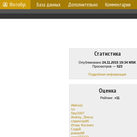
Фотобус
База данных
Дополнительно
Комментарии
Статистика
Опубликовано
24.11.2015 19:34 MSK
Просмотров —
523
Подробная информация
Оценка
Рейтинг:
+11
Aleksey
rvr
Star2007
Andrey_Sheva
спринтер85
Игорь Косенко
Cедой
роман88
egor272272