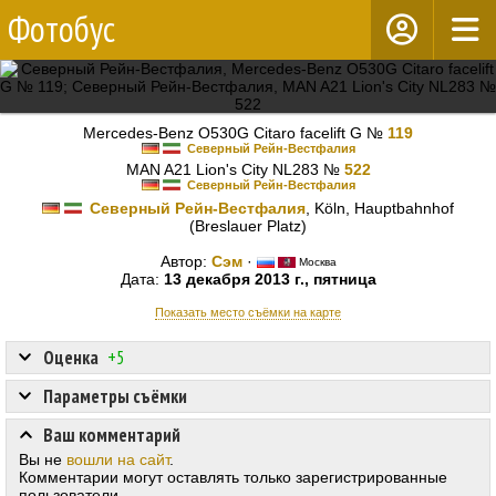
Фотобус
Mercedes-Benz O530G Citaro facelift G №
119
Северный Рейн-Вестфалия
MAN A21 Lion's City NL283 №
522
Северный Рейн-Вестфалия
Северный Рейн-Вестфалия
, Köln, Hauptbahnhof
(Breslauer Platz)
Автор:
Сэм
·
Москва
Дата:
13 декабря 2013 г., пятница
Показать место съёмки на карте
Оценка
+5
Параметры съёмки
Ваш комментарий
Вы не
вошли на сайт
.
Комментарии могут оставлять только зарегистрированные
пользователи.