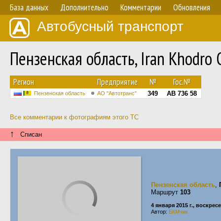
База данных
Дополнительно
Комментарии
Обновления
Автобусный транспорт
Пензенская область, Iran Khodr
Регион
Предприятие
№
Гос.№
349
АВ 736 58
Пензенская область
АО "Автотранс"
Все комментарии к фотографиям этого ТС
↑
Списан
Пензенская область
,
Маршрут
103
4 января 2015 г., воскрес
Автор:
БКМчик