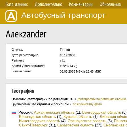
База данных
Дополнительно
Комментарии
Обновления
Автобусный транспорт
Алекzander
Пенза
Откуда:
Дата регистрации:
18.12.2008
Рейтинг:
+41
Время у пользователя:
11:20
(+4 ч.)
Был на сайте:
05.06.2025 MSK в 16:45 MSK
География
Показать:
фотографии по регионам ТС
/
фотографии по регионам съёмки
Группировка:
по странам и регионам
/
по количеству фото
Россия
:
Архангельская область
(1)
,
Белгородская область
(5)
Вологодская область
(1)
,
Курская область
(1)
,
Липецкая облас
Нижегородская область
(4)
,
Оренбургская область
(6)
,
Пензен
Санкт-Петербург
(31)
,
Саратовская область
(27)
,
Смоленская 