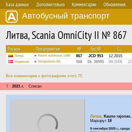
База данных
Дополнительно
Комментарии
Обновления
Автобусный транспорт
Литва, Scania OmniCity II № 867
Регион
Предприятие
№
Гос.№
С...
Kauno autobusai, UAB
867
JCD 953
12.2015
Литва
Norgesbuss AS
568
DL 38995
09.2006
12
Норвегия
Все комментарии к фотографиям этого ТС
↑
2021 г.
Списан
Литва
,
Kauno rajonas
Маршрут
18
9 сентября 2020 г., среда