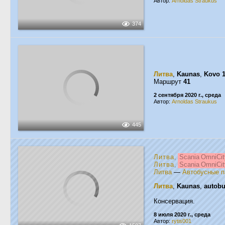
Автор:
Arnoldas Straukus
374
Литва
,
Kaunas
,
Kovo 1
Маршрут
41
2 сентября 2020 г., среда
Автор:
Arnoldas Straukus
445
Литва
,
Scania OmniCit
Литва
,
Scania OmniCit
Литва
—
Автобусные п
Литва
,
Kaunas
,
autobu
Консервация.
8 июля 2020 г., среда
Автор:
rytis001