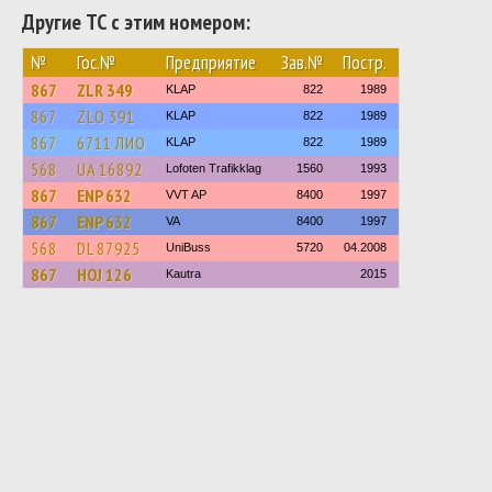
Другие ТС с этим номером:
№
Гос.№
Предприятие
Зав.№
Постр.
867
ZLR 349
KLAP
822
1989
867
ZLО 391
KLAP
822
1989
867
6711 ЛИО
KLAP
822
1989
568
UA 16892
Lofoten Trafikklag
1560
1993
867
ENP 632
VVT AP
8400
1997
867
ENP 632
VA
8400
1997
568
DL 87925
UniBuss
5720
04.2008
867
HOJ 126
Kautra
2015