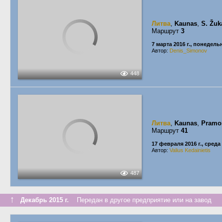
Литва
,
Kaunas
,
S. Žuk
Маршрут
3
7 марта 2016 г., понедель
Автор:
Denis_Simonov
448
Литва
,
Kaunas
,
Pramo
Маршрут
41
17 февраля 2016 г., среда
Автор:
Valius Kedainietis
487
↑
Декабрь 2015 г.
Передан в другое предприятие или на завод