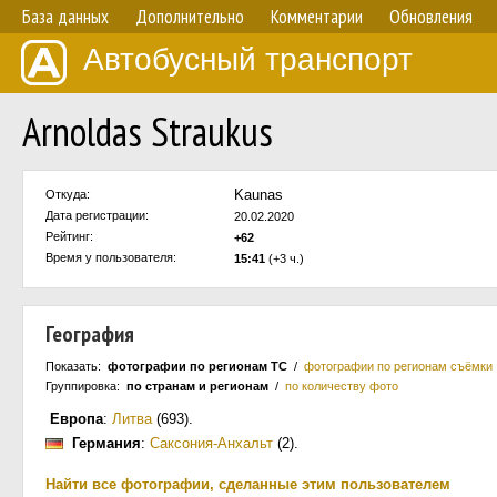
База данных
Дополнительно
Комментарии
Обновления
Автобусный транспорт
Arnoldas Straukus
Kaunas
Откуда:
Дата регистрации:
20.02.2020
Рейтинг:
+62
Время у пользователя:
15:41
(+3 ч.)
География
Показать:
фотографии по регионам ТС
/
фотографии по регионам съёмки
Группировка:
по странам и регионам
/
по количеству фото
Европа
:
Литва
(693)
.
Германия
:
Саксония-Анхальт
(2)
.
Найти все фотографии, сделанные этим пользователем