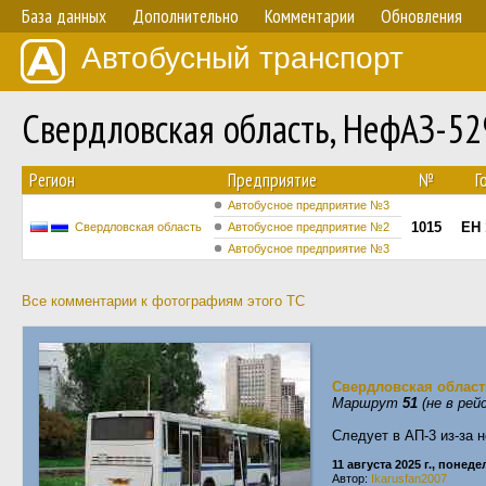
База данных
Дополнительно
Комментарии
Обновления
Автобусный транспорт
Свердловская область, НефАЗ-5
Регион
Предприятие
№
Г
Автобусное предприятие №3
1015
ЕН 
Свердловская область
Автобусное предприятие №2
Автобусное предприятие №3
Все комментарии к фотографиям этого ТС
Свердловская област
Маршрут
51
(не в рей
Следует в АП-3 из-за 
11 августа 2025 г., понед
Автор:
Ikarusfan2007