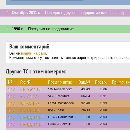
↑
Октябрь 2011 г.
Передан в другое предприятие или на завод
↑
1996 г.
Поступил на предприятие
Ваш комментарий
Вы не
вошли на сайт
.
Комментарии могут оставлять только зарегистрированные пользов
Другие ТС с этим номером:
№
Гос.№
Предприятие
Зав.№
Постр.
Примечан
132
GG-SW 132
SW Rüsselsheim
49049
1986
132
F-ZZ 132
VGF Frankfurt
66284
1991
132
WI-BV 132
ESWE Wiesbaden
92640
1999
132
KS-CT 785
KVG Kassel
28713
2000
132
DA-QQ 1132
HEAG Darmstadt
1328
2003
132
DA-QQ 1132
Glück & Seitz ✝
1328
2003