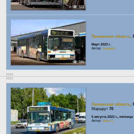
523
Пензенская область
,
Март 2023 г.
Автор:
Serginho
580
2023
2022
Пензенская область
,
Маршрут
70
5 августа 2022 г., пятница
Автор:
Иван С.
661