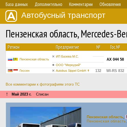
База данных
Дополнительно
Комментарии
Обновления
Автобусный транспорт
Пензенская область, Mercedes-B
Регион
Предприятие
№
Гос.№
ИП Базева М.С.
АХ 044 58
Пензенская область
ООО "Меркурий"
132
WI-RS 832
Гессен
Autobus Sippel GmbH ✝︎
Все комментарии к фотографиям этого ТС
↑
Май 2023 г.
Списан
Пензенская область
,
Пензенская область