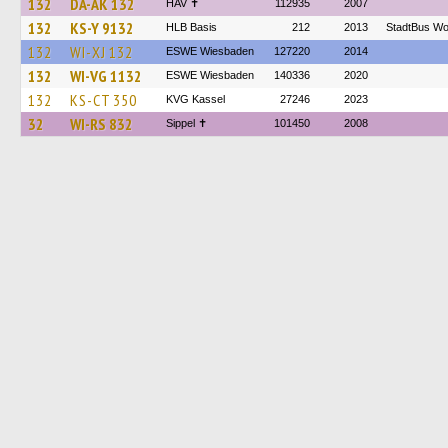
132
DA-AK 132
HAV ✝
112935
2007
132
KS-Y 9132
HLB Basis
212
2013
StadtBus Wo
132
WI-XJ 132
ESWE Wiesbaden
127220
2014
132
WI-VG 1132
ESWE Wiesbaden
140336
2020
132
KS-CT 350
KVG Kassel
27246
2023
32
WI-RS 832
Sippel ✝︎
101450
2008