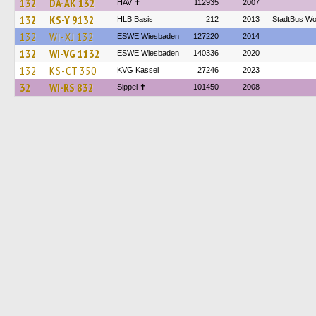
132
DA-AK 132
HAV ✝
112935
2007
132
KS-Y 9132
HLB Basis
212
2013
StadtBus Wo
132
WI-XJ 132
ESWE Wiesbaden
127220
2014
132
WI-VG 1132
ESWE Wiesbaden
140336
2020
132
KS-CT 350
KVG Kassel
27246
2023
32
WI-RS 832
Sippel ✝︎
101450
2008