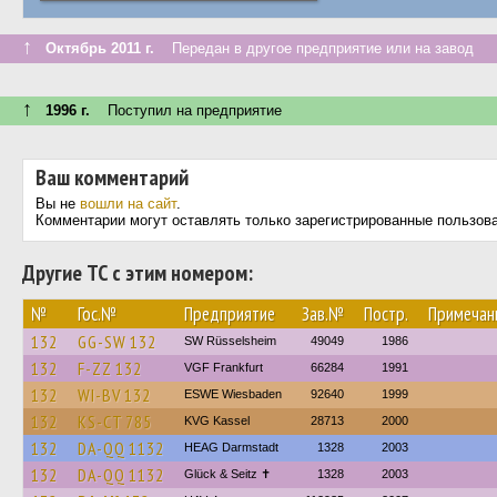
↑
Октябрь 2011 г.
Передан в другое предприятие или на завод
↑
1996 г.
Поступил на предприятие
Ваш комментарий
Вы не
вошли на сайт
.
Комментарии могут оставлять только зарегистрированные пользов
Другие ТС с этим номером:
№
Гос.№
Предприятие
Зав.№
Постр.
Примечан
132
GG-SW 132
SW Rüsselsheim
49049
1986
132
F-ZZ 132
VGF Frankfurt
66284
1991
132
WI-BV 132
ESWE Wiesbaden
92640
1999
132
KS-CT 785
KVG Kassel
28713
2000
132
DA-QQ 1132
HEAG Darmstadt
1328
2003
132
DA-QQ 1132
Glück & Seitz ✝
1328
2003