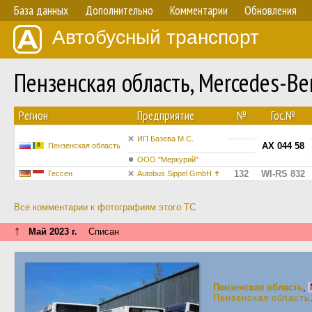
База данных
Дополнительно
Комментарии
Обновления
Автобусный транспорт
Пензенская область, Mercedes-B
Регион
Предприятие
№
Гос.№
ИП Базева М.С.
АХ 044 58
Пензенская область
ООО "Меркурий"
132
WI-RS 832
Гессен
Autobus Sippel GmbH ✝︎
Все комментарии к фотографиям этого ТС
↑
Май 2023 г.
Списан
Пензенская область
,
Пензенская область