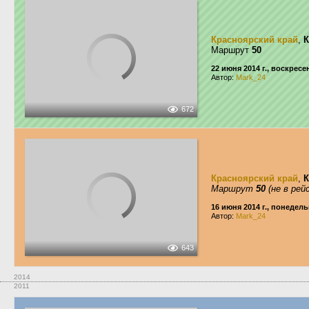
Красноярский край
,
К
Маршрут
50
22 июня 2014 г., воскресе
Автор:
Mark_24
672
Красноярский край
,
К
Маршрут
50
(не в рей
16 июня 2014 г., понедел
Автор:
Mark_24
643
2014
2011