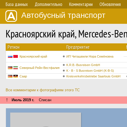
База данных
Дополнительно
Комментарии
Обновления
Автобусный транспорт
Красноярский край, Mercedes-Be
Регион
Предприятие
Красноярский край
ИП Читашвили Нора Семёновна
K.R.B.-Busreisen GmbH
Северный Рейн-Вестфалия
K - B - S Busreisen GmbH (K-B-S)
Саар
Kreisverkehrsbetriebe Saarlouis GmbH
Все комментарии к фотографиям этого ТС
↑
Июль 2019 г.
Списан