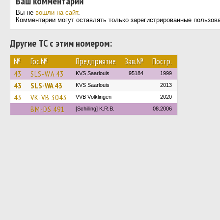
Ваш комментарий
Вы не
вошли на сайт
.
Комментарии могут оставлять только зарегистрированные пользов
Другие ТС с этим номером:
№
Гос.№
Предприятие
Зав.№
Постр.
43
SLS-WA 43
KVS Saarlouis
95184
1999
43
SLS-WA 43
KVS Saarlouis
2013
43
VK-VB 3043
VVB Völklingen
2020
BM-DS 491
[Schilling] K.R.B.
08.2006