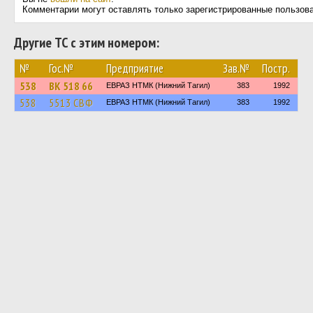
Комментарии могут оставлять только зарегистрированные пользов
Другие ТС с этим номером:
№
Гос.№
Предприятие
Зав.№
Постр.
538
ВК 518 66
ЕВРАЗ НТМК (Нижний Тагил)
383
1992
538
5513 СВФ
ЕВРАЗ НТМК (Нижний Тагил)
383
1992