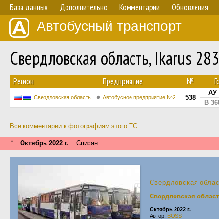
База данных
Дополнительно
Комментарии
Обновления
Автобусный транспорт
Свердловская область, Ikarus 28
Регион
Предприятие
№
Г
АУ 
538
Свердловская область
Автобусное предприятие №2
В 36
Все комментарии к фотографиям этого ТС
↑
Октябрь 2022 г.
Списан
Свердловская обла
Свердловская област
Октябрь 2022 г.
Автор:
BOSS