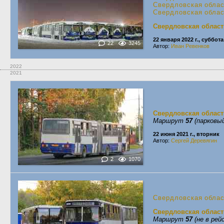
Свердловская обла
Свердловская обла
Свердловская област
22 января 2022 г., суббота
22
3245
Автор:
Иван Ревенков
2022
2021
Свердловская област
Маршрут
57
(парковый
22 июня 2021 г., вторник
Автор:
Сергей Деревягин
2
1070
Свердловская обла
Свердловская област
Маршрут
57
(не в рей