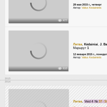
28 мая 2015 г., четверг
Автор:
Valius Kedainietis
477
Литва
,
Kėdainiai
,
J. B
Маршрут
1
12 января 2015 г., понед
Автор:
Valius Kedainietis
610
2015
2014
Литва
,
Vest 4
№
37 · 