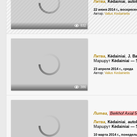
Литва
,
Kėdainiai
,
auto
22 июня 2014 г., воскресе
Автор:
Valius Kedainietis
832
Литва
,
Kėdainiai
,
J. B
Маршрут
Kėdainiai — S
23 апреля 2014 г., среда
Автор:
Valius Kedainietis
386
Литва
,
Berkhof Axial 
Литва
,
Kėdainiai
,
auto
Маршрут
Kėdainiai — S
10 марта 2014 г., понедел