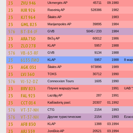
23
ZVU 946
Ukmergės AP
45711
09.1980
23
HJR 926
Raseinių AP
528386
1982
23
KJT 964
Šilalės AP
1983
23
GML 825
Marijampolės AP
39895
1984
576
BT-84-JF
GVB
5045 / 233
1984
23
ARA 730
Biržų AP
60012
1986
23
ZLO 278
KLAP
5957
1988
576
VB-63-RF
GVB
9134
1988
23
6135 ЛИО
KLAP
5957
1988
8 ма
23
AGK 031
Šilalės AP
973896
1989
23
LVJ 360
TOKS
30712
1990
576
VJ-52-DZ
Connexxion Tours
1605
1990
23
BRV 823
Плунге маршрутные
1991
UAB "
23
FAL 923
Lazdijų AP
287
1991
23
CCT 014
Kaišiadorių pasl.
20307
01.1992
576
VT-37-NH
CTG
2154
1993
576
VT-37-NH
Другие туристические
2154
1993
Ezaco
23
AFB 830
KLAP
1388
03.1994
23
ARJ 359
Joniškio AP
20521
03.1994