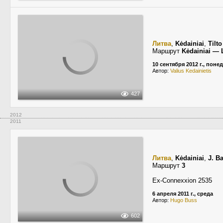
Литва
,
Kėdainiai
,
Tilto
Маршрут
Kėdainiai —
10 сентября 2012 г., пон
Автор:
Valius Kedainietis
427
2012
2011
Литва
,
Kėdainiai
,
J. B
Маршрут
3
Ex-Connexxion 2535
6 апреля 2011 г., среда
Автор:
Hugo Buss
602