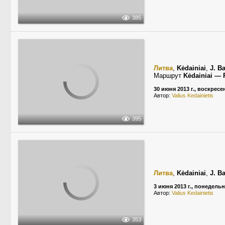
385
Литва
,
Kėdainiai
,
J. B
Маршрут
Kėdainiai — P
30 июня 2013 г., воскресе
Автор:
Valius Kedainietis
395
Литва
,
Kėdainiai
,
J. B
3 июня 2013 г., понедель
Автор:
Valius Kedainietis
353