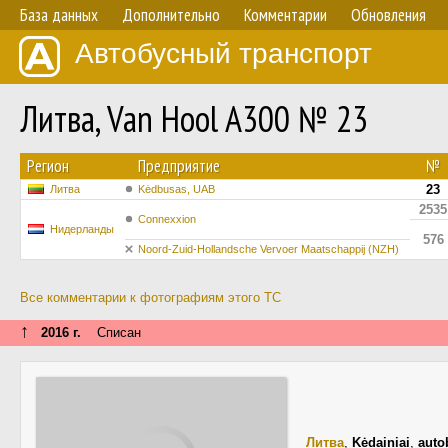
База данных
Дополнительно
Комментарии
Обновления
Автобусный транспорт
Литва, Van Hool A300 № 23
Регион
Предприятие
№
23
Литва
Kėdbusas, UAB
2535
Connexxion
Нидерланды
576
Noord-Zuid-Hollandsche Vervoer Maatschappij (NZH)
Все комментарии к фотографиям этого ТС
↑
2016 г.
Списан
Литва
,
Kėdainiai
,
auto