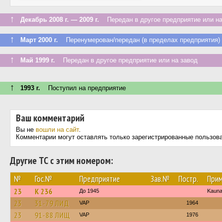
↑
Декабрь 2008 г. — 2009 г.
Передан в другое предприятие или на
↑
Март 2000 г.
Перенумерован/передан (в пределах предприятия)
↑
Май 1999 г.
Передан в другое предприятие или на завод
↑
1993 г.
Поступил на предприятие
Ваш комментарий
Вы не
вошли на сайт
.
Комментарии могут оставлять только зарегистрированные пользов
Другие ТС с этим номером:
№
Гос.№
Предприятие
Зав.№
Постр.
Прим
23
K 236
До 1945
Kauna
23
31-79 ЛИД
VAP
1964
23
91-88 ЛИЩ
VAP
1976