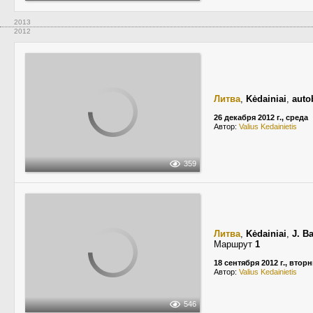
2013
2012
Литва
,
Kėdainiai
,
auto
26 декабря 2012 г., среда
Автор:
Valius Kedainietis
359
Литва
,
Kėdainiai
,
J. B
Маршрут
1
18 сентября 2012 г., втор
Автор:
Valius Kedainietis
546