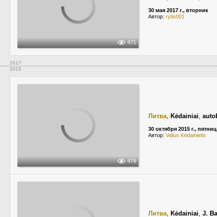
30 мая 2017 г., вторник
Автор:
rytis001
471
2017
2015
Литва
,
Kėdainiai
,
auto
30 октября 2015 г., пятниц
Автор:
Valius Kedainietis
479
Литва
,
Kėdainiai
,
J. B