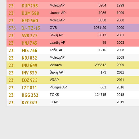
23
DUP 258
Molėtų AP
5284
1999
23
DUM 388
Utenos AP
1036
1999
23
HFO 560
Molėtų AP
8558
2000
576
BJ-TZ-13
GVB
1061-20
2000
23
SVB 277
Šakių AP
9613
2001
23
HNJ 743
Lazdijų AP
89
2003
23
FRS 766
Telšių AP
1216
2008
23
NDJ 832
Molėtų AP
2009
23
JNU 649
Vlasava
293812
2009
23
JNV 839
Šakių AP
173
2011
23
EOZ 925
VRAP
2011
23
LZT 821
Plungės AP
661
2016
23
KGG 232
TOKS
124715
2018
23
KZC 023
KLAP
2019