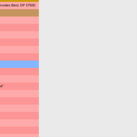
ercedes Benz OP 3750D
a"