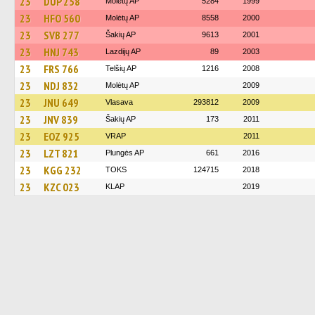
23
DUP 258
Molėtų AP
5284
1999
23
HFO 560
Molėtų AP
8558
2000
23
SVB 277
Šakių AP
9613
2001
23
HNJ 743
Lazdijų AP
89
2003
23
FRS 766
Telšių AP
1216
2008
23
NDJ 832
Molėtų AP
2009
23
JNU 649
Vlasava
293812
2009
23
JNV 839
Šakių AP
173
2011
23
EOZ 925
VRAP
2011
23
LZT 821
Plungės AP
661
2016
23
KGG 232
TOKS
124715
2018
23
KZC 023
KLAP
2019