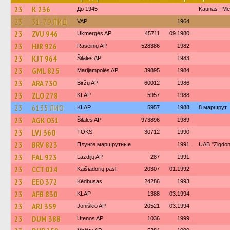
23
K 236
До 1945
Kaunas | M
23
31-79 ЛИД
VAP
1964
23
ZVU 946
Ukmergės AP
45711
09.1980
23
HJR 926
Raseinių AP
528386
1982
23
KJT 964
Šilalės AP
1983
23
GML 825
Marijampolės AP
39895
1984
23
ARA 730
Biržų AP
60012
1986
23
ZLO 278
KLAP
5957
1988
23
6135 ЛИО
KLAP
5957
1988
8 маршрут
23
AGK 031
Šilalės AP
973896
1989
23
LVJ 360
TOKS
30712
1990
23
BRV 823
Плунге маршрутные
1991
UAB "Zigdon
23
FAL 923
Lazdijų AP
287
1991
23
CCT 014
Kaišiadorių pasl.
20307
01.1992
23
EEO 372
Kėdbusas
24286
1993
23
AFB 830
KLAP
1388
03.1994
23
ARJ 359
Joniškio AP
20521
03.1994
23
DUM 388
Utenos AP
1036
1999