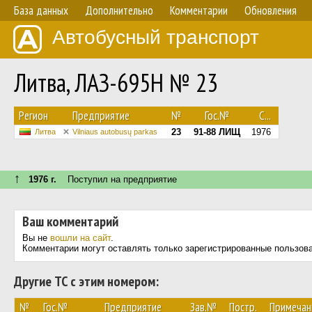
База данных
Дополнительно
Комментарии
Обновления
Автобусный транспорт
Литва, ЛАЗ-695Н № 23
Регион
Предприятие
№
Гос.№
С...
23
91-88 ЛИЩ
1976
Литва
Vilniaus autobusų parkas
↑
1976 г.
Поступил на предприятие
Ваш комментарий
Вы не
вошли на сайт
.
Комментарии могут оставлять только зарегистрированные пользов
Другие ТС с этим номером:
№
Гос.№
Предприятие
Зав.№
Постр.
Примечан