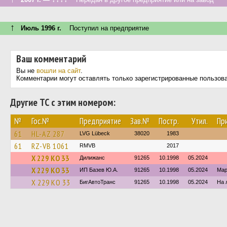
↑
Июль 1996 г.
Поступил на предприятие
Ваш комментарий
Вы не
вошли на сайт
.
Комментарии могут оставлять только зарегистрированные пользов
Другие ТС с этим номером:
№
Гос.№
Предприятие
Зав.№
Постр.
Утил.
Пр
61
HL-AZ 287
LVG Lübeck
38020
1983
61
RZ-VB 1061
RMVB
2017
Х 229 КО 33
Дилижанс
91265
10.1998
05.2024
Х 229 КО 33
ИП Базев Ю.А.
91265
10.1998
05.2024
Мар
Х 229 КО 33
БигАвтоТранс
91265
10.1998
05.2024
На 