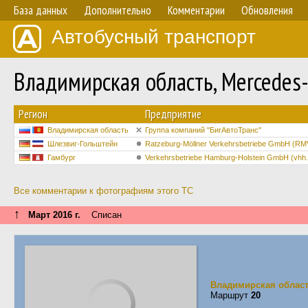
База данных
Дополнительно
Комментарии
Обновления
Автобусный транспорт
Владимирская область, Mercede
Регион
Предприятие
Владимирская область
Группа компаний "БигАвтоТранс"
Шлезвиг-Гольштейн
Ratzeburg-Möllner Verkehrsbetriebe GmbH (RM
Гамбург
Verkehrsbetriebe Hamburg-Holstein GmbH (vhh.m
Все комментарии к фотографиям этого ТС
↑
Март 2016 г.
Списан
Владимирская облас
Маршрут
20