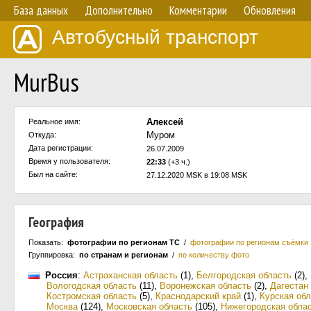
База данных
Дополнительно
Комментарии
Обновления
Автобусный транспорт
MurBus
Алексей
Реальное имя:
Муром
Откуда:
Дата регистрации:
26.07.2009
Время у пользователя:
22:33
(+3 ч.)
Был на сайте:
27.12.2020 MSK в 19:08 MSK
География
Показать:
фотографии по регионам ТС
/
фотографии по регионам съёмки
Группировка:
по странам и регионам
/
по количеству фото
Россия
:
Астраханская область
(1)
,
Белгородская область
(2)
,
Вологодская область
(11)
,
Воронежская область
(2)
,
Дагестан
Костромская область
(5)
,
Краснодарский край
(1)
,
Курская об
Москва
(124)
,
Московская область
(105)
,
Нижегородская обла