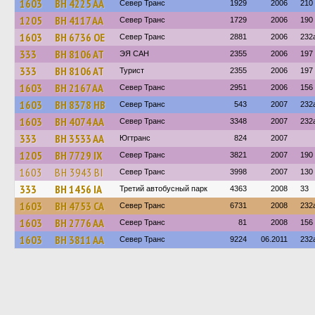
1603
BH 4225 AA
Север Транс
1929
2006
210
1205
BH 4117 AA
Север Транс
1729
2006
190
1603
BH 6736 OE
Север Транс
2881
2006
232
333
BH 8106 AT
ЭЯ САН
2355
2006
197
333
BH 8106 AT
Турист
2355
2006
197
1603
BH 2167 AA
Север Транс
2951
2006
156
1603
BH 8378 HB
Север Транс
543
2007
232
1603
BH 4074 AA
Север Транс
3348
2007
232
333
BH 3533 AA
Югтранс
824
2007
1205
BH 7729 IX
Север Транс
3821
2007
190
1603
BH 3943 BI
Север Транс
3998
2007
130
333
BH 1456 IA
Третий автобусный парк
4363
2008
33
1603
BH 4753 CA
Север Транс
6731
2008
232
1603
BH 2776 AA
Север Транс
81
2008
156
1603
BH 3811 AA
Север Транс
9224
06.2011
232