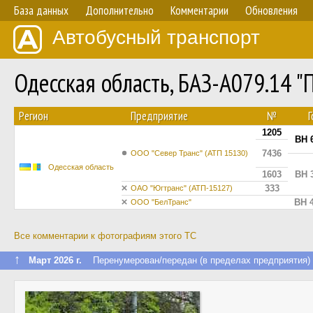
База данных
Дополнительно
Комментарии
Обновления
Автобусный транспорт
Одесская область, БАЗ-А079.14 
Регион
Предприятие
№
Г
1205
BH 
7436
ООО "Север Транс" (АТП 15130)
Одесская область
1603
BH 
333
ОАО "Югтранс" (АТП-15127)
BH 
ООО "БелТранс"
Все комментарии к фотографиям этого ТС
↑
Март 2026 г.
Перенумерован/передан (в пределах предприятия)