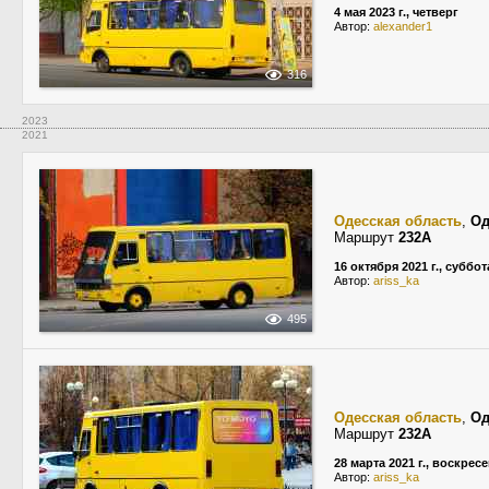
4 мая 2023 г., четверг
Автор:
alexander1
316
2023
2021
Одесская область
,
Од
Маршрут
232А
16 октября 2021 г., суббот
Автор:
ariss_ka
495
Одесская область
,
Од
Маршрут
232А
28 марта 2021 г., воскрес
Автор:
ariss_ka