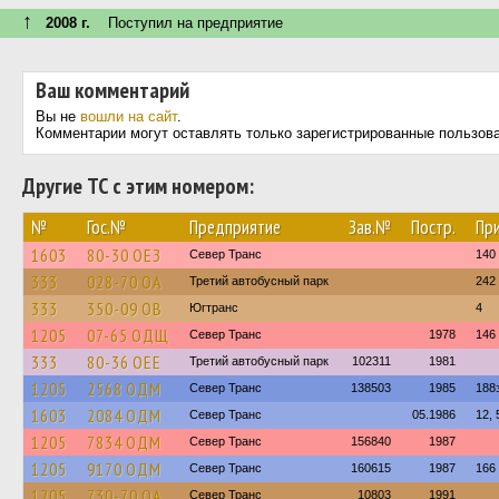
↑
2008 г.
Поступил на предприятие
Ваш комментарий
Вы не
вошли на сайт
.
Комментарии могут оставлять только зарегистрированные пользов
Другие ТС с этим номером:
№
Гос.№
Предприятие
Зав.№
Постр.
Пр
1603
80-30 ОЕЗ
Север Транс
140
333
028-70 ОА
Третий автобусный парк
242
333
350-09 ОВ
Югтранс
4
1205
07-65 ОДЩ
Север Транс
1978
146
333
80-36 ОЕЕ
Третий автобусный парк
102311
1981
1205
2568 ОДМ
Север Транс
138503
1985
188
1603
2084 ОДМ
Север Транс
05.1986
12, 
1205
7834 ОДМ
Север Транс
156840
1987
1205
9170 ОДМ
Север Транс
160615
1987
166
1205
730-70 ОА
Север Транс
10803
1991