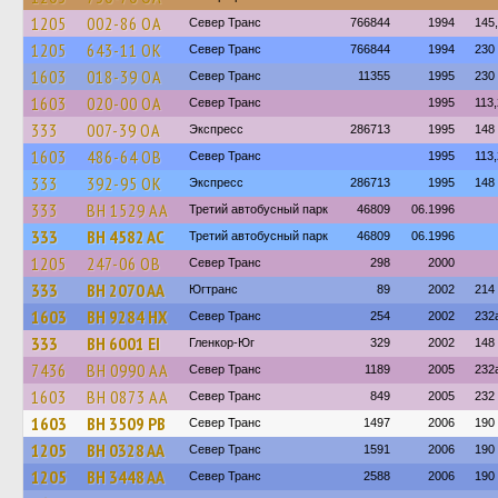
1205
002-86 ОА
Север Транс
766844
1994
145,
1205
643-11 ОК
Север Транс
766844
1994
230
1603
018-39 ОА
Север Транс
11355
1995
230
1603
020-00 ОА
Север Транс
1995
113
333
007-39 ОА
Экспресс
286713
1995
148
1603
486-64 ОВ
Север Транс
1995
113
333
392-95 ОК
Экспресс
286713
1995
148
333
BH 1529 AA
Третий автобусный парк
46809
06.1996
333
BH 4582 AC
Третий автобусный парк
46809
06.1996
1205
247-06 ОВ
Север Транс
298
2000
333
BH 2070 AA
Югтранс
89
2002
214
1603
BH 9284 HX
Север Транс
254
2002
232
333
BH 6001 EI
Гленкор-Юг
329
2002
148
7436
BH 0990 AA
Север Транс
1189
2005
232
1603
BH 0873 AA
Север Транс
849
2005
232
1603
BH 3509 PB
Север Транс
1497
2006
190
1205
BH 0328 AA
Север Транс
1591
2006
190
1205
BH 3448 AA
Север Транс
2588
2006
190