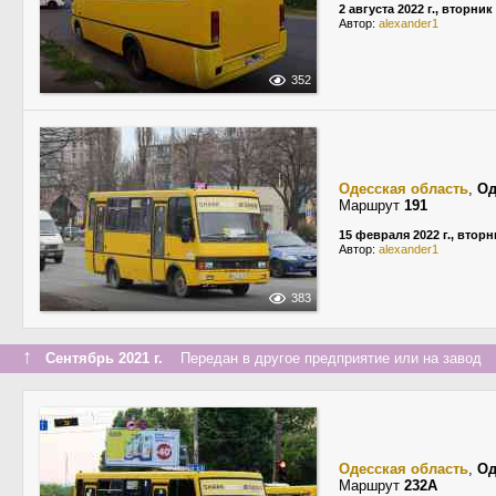
2 августа 2022 г., вторник
Автор:
alexander1
352
Одесская область
,
Од
Маршрут
191
15 февраля 2022 г., вторн
Автор:
alexander1
383
↑
Сентябрь 2021 г.
Передан в другое предприятие или на завод
Одесская область
,
Од
Маршрут
232А