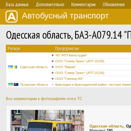
База данных
Дополнительно
Комментарии
Обновления
Автобусный транспорт
Одесская область, БАЗ-А079.14 
Регион
Предприятие
ЧП "АТП Киностудии"
ООО "Север Транс" (АТП 15130)
Одесская область
ООО "Вираж"
ООО "Север Транс" (АТП 15130)
ООО "Гленкор-Юг"
Луганская область
Краснодон и Краснодонский район, частные перев
Все комментарии к фотографиям этого ТС
Одесская область
,
Од
Маршрут
191