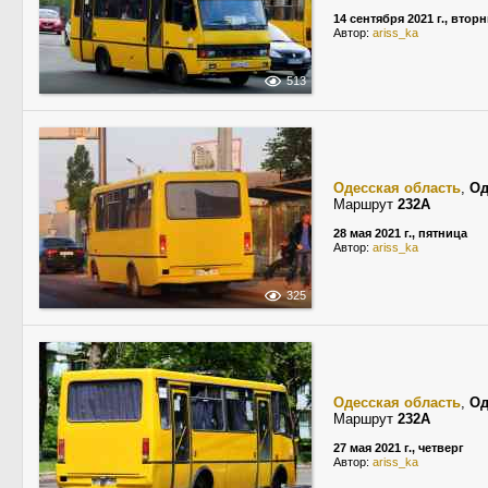
14 сентября 2021 г., втор
Автор:
ariss_ka
513
Одесская область
,
Од
Маршрут
232А
28 мая 2021 г., пятница
Автор:
ariss_ka
325
Одесская область
,
Од
Маршрут
232А
27 мая 2021 г., четверг
Автор:
ariss_ka