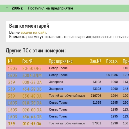
↑
2006 г.
Поступил на предприятие
Ваш комментарий
Вы не
вошли на сайт
.
Комментарии могут оставлять только зарегистрированные пользов
Другие ТС с этим номером:
№
Гос.№
Предприятие
Зав.№
Постр.
Пр
1603
80-30 ОЕЗ
Север Транс
140
1603
2084 ОДМ
Север Транс
05.1986
12, 
339
008-32 ОА
Экспресс
43108
1990
113,
339
434-39 ОВ
Экспресс
43108
1990
148
339
830-49 ОА
Третий автобусный парк
716706
1994
120
1603
018-39 ОА
Север Транс
11355
1995
230
1603
020-00 ОА
Север Транс
1995
113
1603
486-64 ОВ
Север Транс
1995
113
339
010-45 ОА
Третий автобусный парк
37801
1998
100