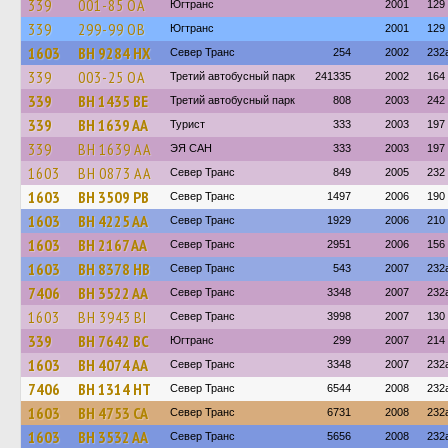
339
001-85 ОА
Югтранс
2001
129
339
299-99 ОВ
Югтранс
2001
129
1603
BH 9284 HX
Север Транс
254
2002
232
339
003-25 ОА
Третий автобусный парк
241335
2002
164
339
BH 1435 BE
Третий автобусный парк
808
2003
242
339
BH 1639 AA
Турист
333
2003
197
339
BH 1639 AA
ЭЯ САН
333
2003
197
1603
BH 0873 AA
Север Транс
849
2005
232
1603
BH 3509 PB
Север Транс
1497
2006
190
1603
BH 4225 AA
Север Транс
1929
2006
210
1603
BH 2167 AA
Север Транс
2951
2006
156
1603
BH 8378 HB
Север Транс
543
2007
232
7406
BH 3522 AA
Север Транс
3348
2007
232
1603
BH 3943 BI
Север Транс
3998
2007
130
339
BH 7642 BC
Югтранс
299
2007
214
1603
BH 4074 AA
Север Транс
3348
2007
232
7406
BH 1314 HT
Север Транс
6544
2008
232
1603
BH 4753 CA
Север Транс
6731
2008
232
1603
BH 3532 AA
Север Транс
5656
2008
232