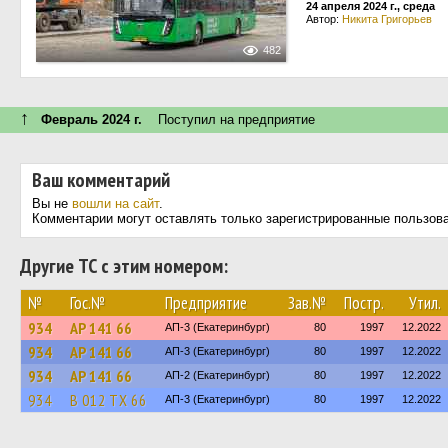
24 апреля 2024 г., среда
Автор:
Никита Григорьев
482
↑
Февраль 2024 г.
Поступил на предприятие
Ваш комментарий
Вы не
вошли на сайт
.
Комментарии могут оставлять только зарегистрированные пользов
Другие ТС с этим номером:
№
Гос.№
Предприятие
Зав.№
Постр.
Утил.
934
АР 141 66
АП-3 (Екатеринбург)
80
1997
12.2022
934
АР 141 66
АП-3 (Екатеринбург)
80
1997
12.2022
934
АР 141 66
АП-2 (Екатеринбург)
80
1997
12.2022
934
В 012 ТХ 66
АП-3 (Екатеринбург)
80
1997
12.2022