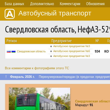
База данных
Дополнительно
Комментарии
Обновления
Автобусный транспорт
Свердловская область, НефАЗ-5
Регион
Предприятие
№
Г
Автобусное предприятие №3
Автобусное предприятие №6
934
КО 
Свердловская область
Автобусное предприятие №3
Все комментарии к фотографиям этого ТС
↑
Февраль 2026 г.
Перенумерован/передан (в пределах предприят
Свердловская област
Маршрут
91