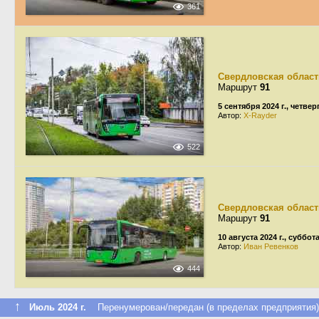
361
Свердловская област
Маршрут
91
5 сентября 2024 г., четвер
Автор:
X-Rayder
522
Свердловская област
Маршрут
91
10 августа 2024 г., суббот
Автор:
Иван Ревенков
444
↑
Июль 2024 г.
Перенумерован/передан (в пределах предприятия)