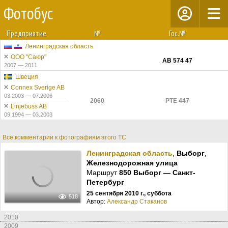
Фотобус
Предприятие
№
Гос.№
Ленинградская область
ООО "Саюр"
АВ 574 47
2007 — 2011
Швеция
Connex Sverige AB
03.2003 — 07.2006
2060
PTE 447
Linjebuss AB
09.1994 — 03.2003
Все комментарии к фотографиям этого ТС
Ленинградская область
,
Выборг
,
Железнодорожная улица
Маршрут
850 Выборг — Санкт-
Петербург
25 сентября 2010 г., суббота
518
Автор:
Александр Стаканов
2010
2009