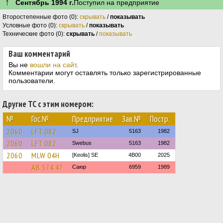
↑
Сентябрь 1994 г.
Поступил на предприятие
Второстепенные фото (0):
скрывать
/
показывать
Условные фото (0):
скрывать
/
показывать
Технические фото (0):
скрывать
/
показывать
Ваш комментарий
Вы не
вошли на сайт
.
Комментарии могут оставлять только зарегистрированные
пользователи.
Другие ТС с этим номером:
№
Гос.№
Предприятие
Зав.№
Постр.
2060
LFT 082
SJ
5163
1982
2060
LFT 082
Swebus
5163
1982
2060
MLW 04H
[Keolis] SE
4B00
2025
АВ 574 47
Саюр
6959
1989