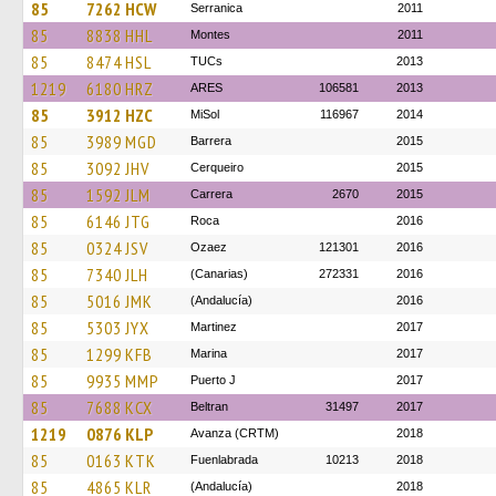
85
7262 HCW
Serranica
2011
85
8838 HHL
Montes
2011
85
8474 HSL
TUCs
2013
1219
6180 HRZ
ARES
106581
2013
85
3912 HZC
MiSol
116967
2014
85
3989 MGD
Barrera
2015
85
3092 JHV
Cerqueiro
2015
85
1592 JLM
Carrera
2670
2015
85
6146 JTG
Roca
2016
85
0324 JSV
Ozaez
121301
2016
85
7340 JLH
(Canarias)
272331
2016
85
5016 JMK
(Andalucía)
2016
85
5303 JYX
Martinez
2017
85
1299 KFB
Marina
2017
85
9935 MMP
Puerto J
2017
85
7688 KCX
Beltran
31497
2017
1219
0876 KLP
Avanza (CRTM)
2018
85
0163 KTK
Fuenlabrada
10213
2018
85
4865 KLR
(Andalucía)
2018