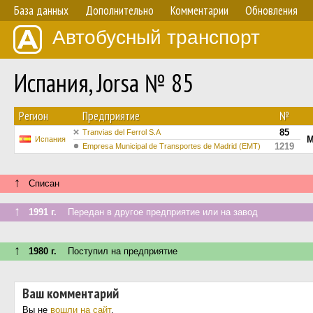
База данных
Дополнительно
Комментарии
Обновления
Автобусный транспорт
Испания, Jorsa № 85
Регион
Предприятие
№
85
Tranvias del Ferrol S.A
M
Испания
1219
Empresa Municipal de Transportes de Madrid (EMT)
↑
Списан
↑
1991 г.
Передан в другое предприятие или на завод
↑
1980 г.
Поступил на предприятие
Ваш комментарий
Вы не
вошли на сайт
.