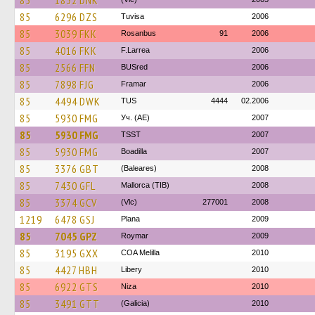
85
1832 DNK
85
6296 DZS
Tuvisa
2006
85
3039 FKK
Rosanbus
91
2006
85
4016 FKK
F.Larrea
2006
85
2566 FFN
BUSred
2006
85
7898 FJG
Framar
2006
85
4494 DWK
TUS
4444
02.2006
85
5930 FMG
Уч. (AE)
2007
85
5930 FMG
TSST
2007
85
5930 FMG
Boadilla
2007
85
3376 GBT
(Baleares)
2008
85
7430 GFL
Mallorca (TIB)
2008
85
3374 GCV
(Vlc)
277001
2008
1219
6478 GSJ
Plana
2009
85
7045 GPZ
Roymar
2009
85
3195 GXX
COA Melilla
2010
85
4427 HBH
Libery
2010
85
6922 GTS
Niza
2010
85
3491 GTT
(Galicia)
2010