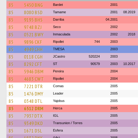
85
5450 BNG
Bardet
2001
85
8080 BSD
Tamame
2001
08.2019
85
9195 BHS
Darriba
04.2001
85
9748 BZJ
Seco
2002
85
0521 BWY
Inmaculada
2002
2018
85
9896 CKF
Ripollet
744
2003
85
4949 CHH
TMESA
2003
85
0118 CGH
JCastro
520224
2003
85
8292 CFT
ST
90579
2003
10.2017
85
5946 DBM
Pereira
2004
85
4683 CWT
Ripollet
2004
85
7221 DTR
Comas
2005
85
1476 DMY
Leader
2005
85
0348 DTL
Yajobus
2005
85
6512 DRM
Herca
2005
85
7937 DTX
IGL
2005
85
9349 DKD
Transunion / Torres
2005
85
1671 DSL
Esfera
2005
(Vlc)
2005