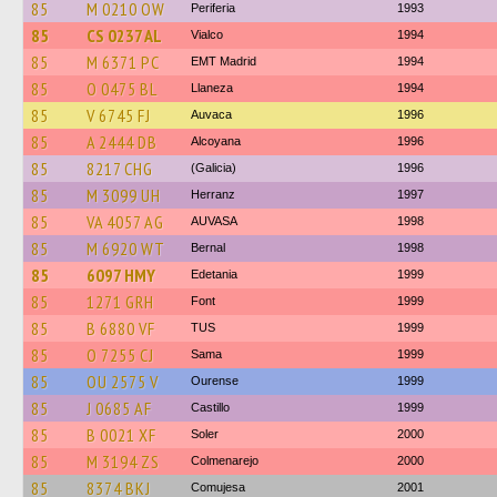
85
M 0210 OW
Periferia
1993
85
CS 0237 AL
Vialco
1994
85
M 6371 PC
EMT Madrid
1994
85
O 0475 BL
Llaneza
1994
85
V 6745 FJ
Auvaca
1996
85
A 2444 DB
Alcoyana
1996
85
8217 CHG
(Galicia)
1996
85
M 3099 UH
Herranz
1997
85
VA 4057 AG
AUVASA
1998
85
M 6920 WT
Bernal
1998
85
6097 HMY
Edetania
1999
85
1271 GRH
Font
1999
85
B 6880 VF
TUS
1999
85
O 7255 CJ
Sama
1999
85
OU 2575 V
Ourense
1999
85
J 0685 AF
Castillo
1999
85
B 0021 XF
Soler
2000
85
M 3194 ZS
Colmenarejo
2000
85
8374 BKJ
Comujesa
2001