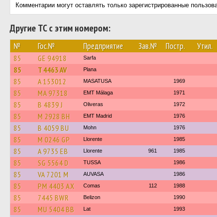
Комментарии могут оставлять только зарегистрированные пользов
Другие ТС с этим номером:
№
Гос.№
Предприятие
Зав.№
Постр.
Утил.
85
GE 94918
Sarfa
85
T 4463 AV
Plana
85
A 153012
MASATUSA
1969
85
MA 97318
EMT Málaga
1971
85
B 4839 J
Oliveras
1972
85
M 2928 BH
EMT Madrid
1976
85
B 4059 BU
Mohn
1976
85
M 0246 GP
Llorente
1985
85
A 9735 EB
Llorente
961
1985
85
SG 5564 D
TUSSA
1986
85
VA 7201 M
AUVASA
1986
85
PM 4403 AX
Comas
112
1988
85
7445 BWR
Belizon
1990
85
MU 5404 BB
Lat
1993