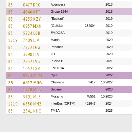
85
0477 KRC
Abianyera
2018
85
4646 KPF
Grupo 1844
2018
85
4235 KZY
(Euskadi)
2019
85
0957 MXN
(Galicia)
284004
2019
85
5224 LBB
EMDOSA
2019
1219
7409 LJV
Martin
2020
85
7872 LGG
Penedes
2020
85
3598 LLV
2H
2020
85
2532 LVG
Puerto P
2021
85
1052 LXV
EMUTSA
2022
85
9173 MCM
Ojea
2022
85
6412 MDG
Chelvana
3417
10.2022
85
1428 MLB
Seoane
2023
85
5191 MLS
Mosamo
W551
10.2023
1219
6350 MNZ
InterBus (CRTM)
402647
2024
85
2541 NHC
TMSA
2025