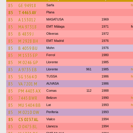
85
GE 94918
Sarfa
h
85
T 4463 AV
Plana
85
A 153012
MASATUSA
1969
85
MA 97318
EMT Málaga
1971
M
85
B 4839 J
Oliveras
1972
85
M 2928 BH
EMT Madrid
1976
85
B 4059 BU
Mohn
1976
85
M 1535 EP
Ferrol
1980
85
M 0246 GP
Llorente
1985
85
A 9735 EB
Llorente
961
1985
h
85
SG 5564 D
TUSSA
1986
h
85
VA 7201 M
AUVASA
1986
85
PM 4403 AX
Comas
112
1988
85
7445 BWR
Belizon
1990
h
85
MU 5404 BB
Lat
1993
h
85
M 0210 OW
Periferia
1993
85
CS 0237 AL
Vialco
1994
85
O 0475 BL
Llaneza
1994
h