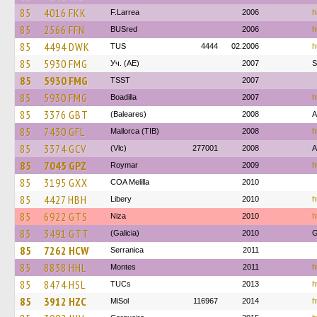
85
4016 FKK
F.Larrea
2006
h
85
2566 FFN
BUSred
2006
h
85
4494 DWK
TUS
4444
02.2006
h
85
5930 FMG
Уч. (AE)
2007
S
85
5930 FMG
TSST
2007
85
5930 FMG
Boadilla
2007
h
85
3376 GBT
(Baleares)
2008
A
85
7430 GFL
Mallorca (TIB)
2008
h
85
3374 GCV
(Vlc)
277001
2008
A
85
7045 GPZ
Roymar
2009
h
85
3195 GXX
COA Melilla
2010
85
4427 HBH
Libery
2010
h
85
6922 GTS
Niza
2010
h
85
3491 GTT
(Galicia)
2010
G
85
7262 HCW
Serranica
2011
85
8838 HHL
Montes
2011
h
85
8474 HSL
TUCs
2013
h
85
3912 HZC
MiSol
116967
2014
h