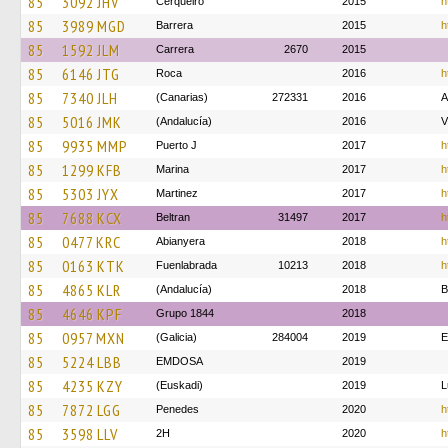
85
3092 JHV
Cerqueiro
2015
h
85
3989 MGD
Barrera
2015
h
85
1592 JLM
Carrera
2670
2015
85
6146 JTG
Roca
2016
h
85
7340 JLH
(Canarias)
272331
2016
85
5016 JMK
(Andalucía)
2016
V
85
9935 MMP
Puerto J
2017
h
85
1299 KFB
Marina
2017
h
85
5303 JYX
Martinez
2017
h
85
7688 KCX
Beltran
31497
2017
h
85
0477 KRC
Abianyera
2018
h
85
0163 KTK
Fuenlabrada
10213
2018
h
85
4865 KLR
(Andalucía)
2018
B
85
4646 KPF
Grupo 1844
2018
85
0957 MXN
(Galicia)
284004
2019
E
85
5224 LBB
EMDOSA
2019
85
4235 KZY
(Euskadi)
2019
L
85
7872 LGG
Penedes
2020
h
85
3598 LLV
2H
2020
h