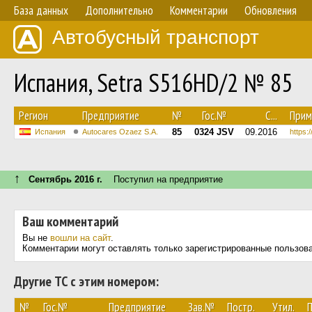
База данных
Дополнительно
Комментарии
Обновления
Автобусный транспорт
Испания, Setra S516HD/2 № 85
Регион
Предприятие
№
Гос.№
С...
Прим
85
0324 JSV
09.2016
Испания
Autocares Ozaez S.A.
https:
↑
Сентябрь 2016 г.
Поступил на предприятие
Ваш комментарий
Вы не
вошли на сайт
.
Комментарии могут оставлять только зарегистрированные пользов
Другие ТС с этим номером:
№
Гос.№
Предприятие
Зав.№
Постр.
Утил.