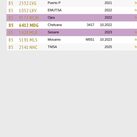
85
2532 LVG
Puerto P
2021
h
85
1052 LXV
EMUTSA
2022
h
85
9173 MCM
Ojea
2022
h
85
6412 MDG
Chelvana
3417
10.2022
85
1428 MLB
Seoane
2023
h
85
5191 MLS
Mosamo
W551
10.2023
h
85
2541 NHC
TMSA
2025
h