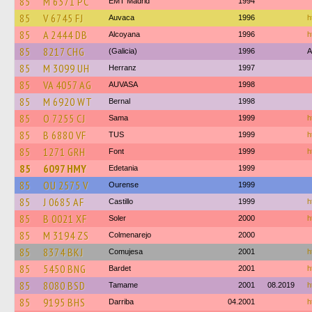
85
M 6371 PC
EMT Madrid
1994
85
V 6745 FJ
Auvaca
1996
h
85
A 2444 DB
Alcoyana
1996
h
85
8217 CHG
(Galicia)
1996
A
85
M 3099 UH
Herranz
1997
85
VA 4057 AG
AUVASA
1998
85
M 6920 WT
Bernal
1998
85
O 7255 CJ
Sama
1999
h
85
B 6880 VF
TUS
1999
h
85
1271 GRH
Font
1999
h
85
6097 HMY
Edetania
1999
85
OU 2575 V
Ourense
1999
85
J 0685 AF
Castillo
1999
h
85
B 0021 XF
Soler
2000
h
85
M 3194 ZS
Colmenarejo
2000
85
8374 BKJ
Comujesa
2001
h
85
5450 BNG
Bardet
2001
h
85
8080 BSD
Tamame
2001
08.2019
h
85
9195 BHS
Darriba
04.2001
h