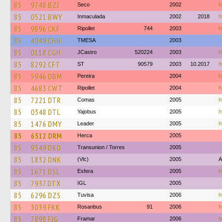
85
9748 BZJ
Seco
2002
h
85
0521 BWY
Inmaculada
2002
2018
h
85
9896 CKF
Ripollet
744
2003
h
85
4949 CHH
TMESA
2003
85
0118 CGH
JCastro
520224
2003
h
85
8292 CFT
ST
90579
2003
10.2017
h
85
5946 DBM
Pereira
2004
h
85
4683 CWT
Ripollet
2004
h
85
7221 DTR
Comas
2005
h
85
0348 DTL
Yajobus
2005
h
85
1476 DMY
Leader
2005
h
85
6512 DRM
Herca
2005
85
9349 DKD
Transunion / Torres
2005
85
1832 DNK
(Vlc)
2005
A
85
1671 DSL
Esfera
2005
h
85
7937 DTX
IGL
2005
85
6296 DZS
Tuvisa
2006
h
85
3039 FKK
Rosanbus
91
2006
h
85
7898 FJG
Framar
2006
h