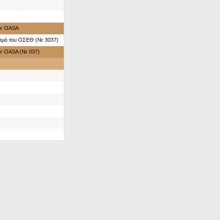
for OASA
ασμό του ΟΣΕΘ (№ 3037)
for OASA (№ 037)