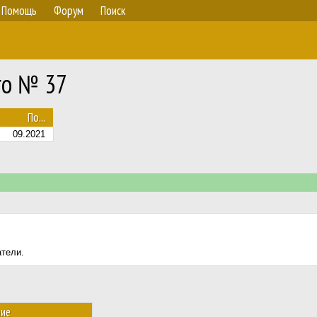
Помощь
Форум
Поиск
ro № 37
По...
09.2021
атели.
ние