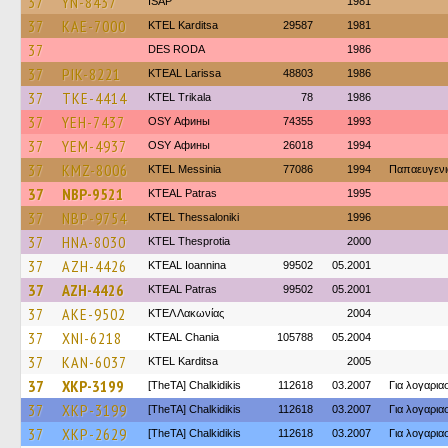
37
YN-8437
ISAP
1981
37
KAE-7000
ΚΤΕL Karditsa
29587
1981
37
DES RODA
1986
37
PIK-8221
KTEAL Larissa
48803
1986
37
TKE-4414
ΚΤΕL Τrikala
78
1986
37
YEH-7437
OSY Афины
74355
1993
37
YEM-4937
OSY Афины
26018
1994
37
KMZ-8006
KTEL Messinia
77086
1994
Παπαευγενι
37
NBP-9521
KTEAL Patras
1995
37
NBP-9754
KTEL Thessaloniki
1996
37
HNA-8030
KTEL Thesprotia
2000
37
AZH-4426
KTEAL Ioannina
99502
05.2001
37
AZH-4426
KTEAL Patras
99502
05.2001
37
AKE-9502
ΚΤΕΛ Λακωνίας
2004
37
XNI-6218
KTEAL Chania
105788
05.2004
37
KAN-6037
ΚΤΕL Karditsa
2005
37
XKP-3199
[TheTA] Chalkidikis
112618
03.2007
Για λογαρι
37
XKP-3199
[TheTA] Chalkidikis
112618
03.2007
Για λογαρι
37
XKP-2629
[TheTA] Chalkidikis
112618
03.2007
Για λογαρι