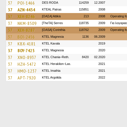
37
POI-1466
DES RODA
114259
12.2007
37
AZN-4434
KTEAL Patras
115851
2008
37
XEH-8246
[ΟΑΣΑ] Αttikis
213
2008
Operating 
37
NKM-8509
[TheTA] Serres
118735
2009
Για λογαρι
37
XEH-8287
[OASA] Corinthia
118762
2009
Operating 
37
BOI-2456
ΚΤΕL Magnesia
1136
06.2009
37
KBX-4181
KTEL Kavala
2019
37
BOY-7425
ΚΤΕL Magnesia
2020
37
XNO-8937
KTEL Chania–Reth.
8420
02.2020
37
HZH-5472
KTEL Heraklion–Las.
2021
37
HMO-1237
KTEL Imathia
2021
37
APT-7920
KTEL Argolida
2022