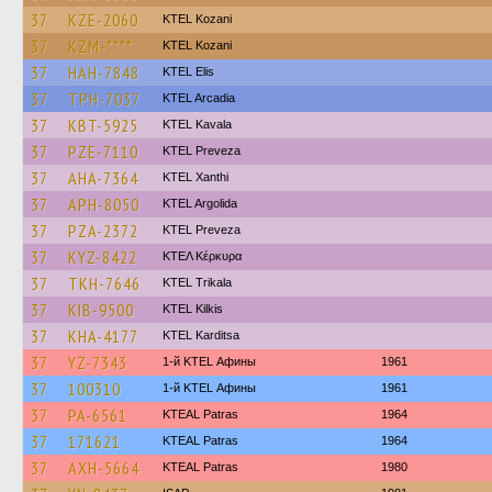
37
KZE-2060
ΚΤΕL Kozani
37
KZM-****
ΚΤΕL Kozani
37
HAH-7848
KTEL Elis
37
TPH-7037
KTEL Arcadia
37
KBT-5925
KTEL Kavala
37
PZE-7110
KTEL Preveza
37
AHA-7364
KTEL Xanthi
37
APH-8050
KTEL Argolida
37
PZA-2372
KTEL Preveza
37
KYZ-8422
ΚΤΕΛ Κέρκυρα
37
TKH-7646
ΚΤΕL Τrikala
37
KIB-9500
KTEL Kilkis
37
KHA-4177
ΚΤΕL Karditsa
37
YZ-7343
1-й KTEL Афины
1961
37
100310
1-й KTEL Афины
1961
37
PA-6561
KTEAL Patras
1964
37
171621
KTEAL Patras
1964
37
AXH-5664
KTEAL Patras
1980