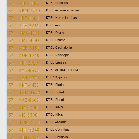
37
MIP-2113
ΚΤΕL Phthiotis
37
KBM-7770
KTEL Aitoloakarnanias
37
HKZ-1664
KTEL Heraklion–Las.
37
ATE-2235
KTEL Arta
37
PMK-4608
KTEL Drama
37
PMT-4543
KTEL Drama
37
MEB-8151
KTEL Cephalonia
37
KOE-1230
KTEL Rhodope
37
PIP-2919
KTEL Larissa
37
KYB-8956
KTEL Aitoloakarnanias
37
KYN-2040
ΚΤΕΛ Κέρκυρα
37
KNE-4437
KTEL Pieria
37
TKM-1620
ΚΤΕL Τrikala
37
KAZ-8668
ΚΤΕL Phocis
37
KIA-8400
KTEL Kilkis
37
KIE-8500
KTEL Kilkis
37
TPB-8210
KTEL Arcadia
37
KPH-5348
KTEL Corinthia
37
MIM-5655
ΚΤΕL Phthiotis