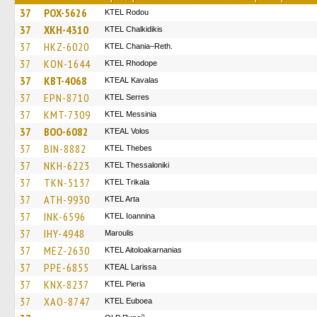
37
POX-5626
ΚΤΕL Rodou
37
XKH-4310
ΚΤΕL Chalkidikis
37
HKZ-6020
KTEL Chania–Reth.
37
KON-1644
KTEL Rhodope
37
KBT-4068
KTEAL Kavalas
37
EPN-8710
KTEL Serres
37
KMT-7309
KTEL Messinia
37
BOO-6082
KTEAL Volos
37
BIN-8882
KTEL Thebes
37
NKH-6223
KTEL Thessaloniki
37
TKN-5137
ΚΤΕL Τrikala
37
ATH-9930
KTEL Arta
37
INK-6596
KTEL Ioannina
37
IHY-4948
Maroulis
37
MEZ-2630
KTEL Aitoloakarnanias
37
PPE-6855
KTEAL Larissa
37
KNX-8237
KTEL Pieria
37
XAO-8747
ΚΤΕL Euboea