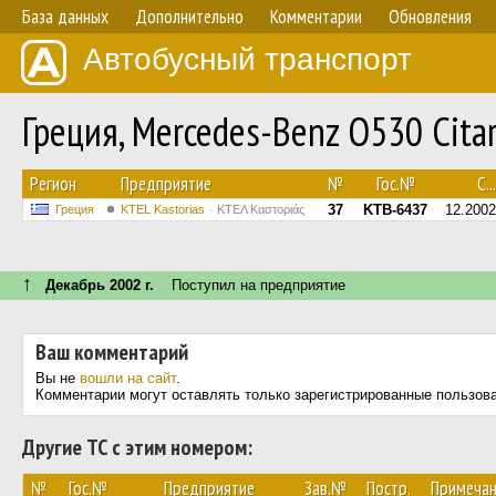
База данных
Дополнительно
Комментарии
Обновления
Автобусный транспорт
Греция, Mercedes-Benz O530 Cita
Регион
Предприятие
№
Гос.№
С...
37
KTB-6437
12.2002
Греция
KTEL Kastorias
ΚΤΕΛ Καστοριάς
↑
Декабрь 2002 г.
Поступил на предприятие
Ваш комментарий
Вы не
вошли на сайт
.
Комментарии могут оставлять только зарегистрированные пользов
Другие ТС с этим номером:
№
Гос.№
Предприятие
Зав.№
Постр.
Примеча