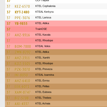
37
OLP Пирей
37
KEZ-6570
KTEL Cephalonia
37
KYT-2480
KTEAL Kerkyra
37
PPE-3076
KTEL Larissa
37
YB-9855
KΤΕL Αttika
37
TrainΟSE
37
AHZ-9316
KTEL Kavala
37
KTEL Rhodope
37
BOM-7888
KTEAL Volos
37
ZMN-8292
KΤΕL Αttika
37
AHZ-2311
KTEL Xanthi
37
KOZ-5505
KTEL Rhodope
37
PZK-3070
KTEL Preveza
37
INI-8030
KTEAL Ioannina
37
AHZ-6410
KTEL Evrou
37
EEK-6071
KTEL Pellas
37
XAM-8747
ΚΤΕL Euboea
37
BIZ-5708
KTEL Thebes
37
AXI-4337
KTEL Achaia