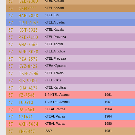
37
KZE-2060
ΚΤΕL Kozani
37
KZM-****
ΚΤΕL Kozani
37
HAH-7848
KTEL Elis
37
TPH-7037
KTEL Arcadia
37
KBT-5925
KTEL Kavala
37
PZE-7110
KTEL Preveza
37
AHA-7364
KTEL Xanthi
37
APH-8050
KTEL Argolida
37
PZA-2372
KTEL Preveza
37
KYZ-8422
ΚΤΕΛ Κέρκυρα
37
TKH-7646
ΚΤΕL Τrikala
37
KIB-9500
KTEL Kilkis
37
KHA-4177
ΚΤΕL Karditsa
37
YZ-7343
1-й KTEL Афины
1961
37
100310
1-й KTEL Афины
1961
37
PA-6561
KTEAL Patras
1964
37
171621
KTEAL Patras
1964
37
AXH-5664
KTEAL Patras
1980
37
YN-8437
ISAP
1981