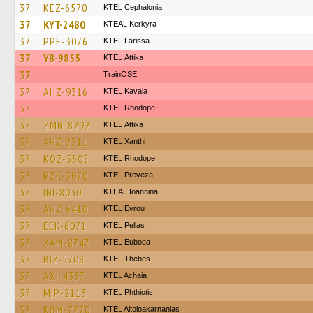
37
KEZ-6570
KTEL Cephalonia
37
KYT-2480
KTEAL Kerkyra
37
PPE-3076
KTEL Larissa
37
YB-9855
KΤΕL Αttika
37
TrainΟSE
37
AHZ-9316
KTEL Kavala
37
KTEL Rhodope
37
ZMN-8292
KΤΕL Αttika
37
AHZ-2311
KTEL Xanthi
37
KOZ-5505
KTEL Rhodope
37
PZK-3070
KTEL Preveza
37
INI-8030
KTEAL Ioannina
37
AHZ-6410
KTEL Evrou
37
EEK-6071
KTEL Pellas
37
XAM-8747
ΚΤΕL Euboea
37
BIZ-5708
KTEL Thebes
37
AXI-4337
KTEL Achaia
37
MIP-2113
ΚΤΕL Phthiotis
37
KBM-7770
KTEL Aitoloakarnanias