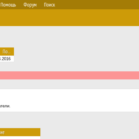
Помощь
Форум
Поиск
По...
4.2016
атели.
ние