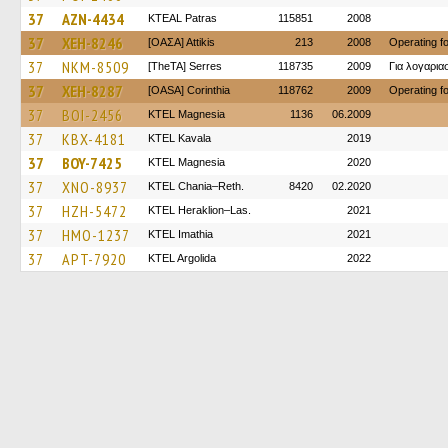
37
AZN-4434
KTEAL Patras
115851
2008
37
XEH-8246
[ΟΑΣΑ] Αttikis
213
2008
Operating 
37
NKM-8509
[TheTA] Serres
118735
2009
Για λογαρι
37
XEH-8287
[OASA] Corinthia
118762
2009
Operating 
37
BOI-2456
ΚΤΕL Magnesia
1136
06.2009
37
KBX-4181
KTEL Kavala
2019
37
BOY-7425
ΚΤΕL Magnesia
2020
37
XNO-8937
KTEL Chania–Reth.
8420
02.2020
37
HZH-5472
KTEL Heraklion–Las.
2021
37
HMO-1237
KTEL Imathia
2021
37
APT-7920
KTEL Argolida
2022