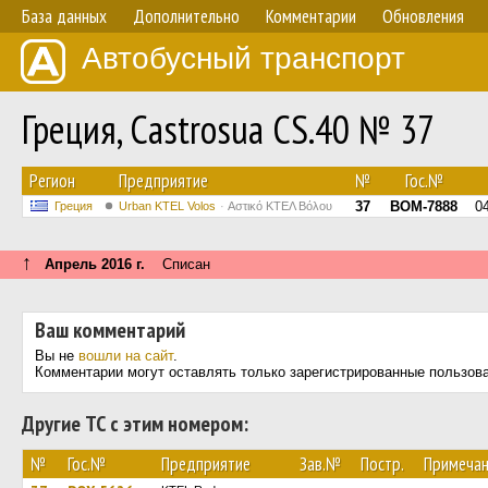
База данных
Дополнительно
Комментарии
Обновления
Автобусный транспорт
Греция, Castrosua CS.40 № 37
Регион
Предприятие
№
Гос.№
37
BOM-7888
0
Греция
Urban KTEL Volos
Αστικό ΚΤΕΛ Βόλου
↑
Апрель 2016 г.
Списан
Ваш комментарий
Вы не
вошли на сайт
.
Комментарии могут оставлять только зарегистрированные пользов
Другие ТС с этим номером:
№
Гос.№
Предприятие
Зав.№
Постр.
Примеча