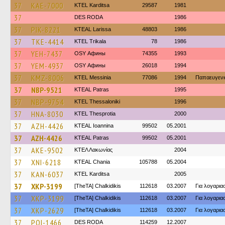
37
KAE-7000
ΚΤΕL Karditsa
29587
1981
37
DES RODA
1986
37
PIK-8221
KTEAL Larissa
48803
1986
37
TKE-4414
ΚΤΕL Τrikala
78
1986
37
YEH-7437
OSY Афины
74355
1993
37
YEM-4937
OSY Афины
26018
1994
37
KMZ-8006
KTEL Messinia
77086
1994
Παπαευγενι
37
NBP-9521
KTEAL Patras
1995
37
NBP-9754
KTEL Thessaloniki
1996
37
HNA-8030
KTEL Thesprotia
2000
37
AZH-4426
KTEAL Ioannina
99502
05.2001
37
AZH-4426
KTEAL Patras
99502
05.2001
37
AKE-9502
ΚΤΕΛ Λακωνίας
2004
37
XNI-6218
KTEAL Chania
105788
05.2004
37
KAN-6037
ΚΤΕL Karditsa
2005
37
XKP-3199
[TheTA] Chalkidikis
112618
03.2007
Για λογαρι
37
XKP-3199
[TheTA] Chalkidikis
112618
03.2007
Για λογαρι
37
XKP-2629
[TheTA] Chalkidikis
112618
03.2007
Για λογαρι
37
POI-1466
DES RODA
114259
12.2007