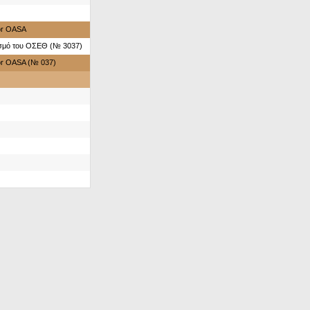
for OASA
ασμό του ΟΣΕΘ (№ 3037)
for OASA (№ 037)