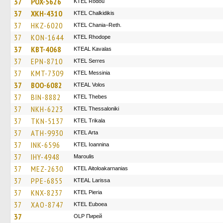
37
POX-5626
ΚΤΕL Rodou
37
XKH-4310
ΚΤΕL Chalkidikis
37
HKZ-6020
KTEL Chania–Reth.
37
KON-1644
KTEL Rhodope
37
KBT-4068
KTEAL Kavalas
37
EPN-8710
KTEL Serres
37
KMT-7309
KTEL Messinia
37
BOO-6082
KTEAL Volos
37
BIN-8882
KTEL Thebes
37
NKH-6223
KTEL Thessaloniki
37
TKN-5137
ΚΤΕL Τrikala
37
ATH-9930
KTEL Arta
37
INK-6596
KTEL Ioannina
37
IHY-4948
Maroulis
37
MEZ-2630
KTEL Aitoloakarnanias
37
PPE-6855
KTEAL Larissa
37
KNX-8237
KTEL Pieria
37
XAO-8747
ΚΤΕL Euboea
37
OLP Пирей