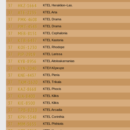
37
HKZ-1664
KTEL Heraklion–Las.
37
ATE-2235
KTEL Arta
37
PMK-4608
KTEL Drama
37
PMT-4543
KTEL Drama
37
MEB-8151
KTEL Cephalonia
37
KTB-6437
KTEL Kastoria
37
KOE-1230
KTEL Rhodope
37
PIP-2919
KTEL Larissa
37
KYB-8956
KTEL Aitoloakarnanias
37
KYN-2040
ΚΤΕΛ Κέρκυρα
37
KNE-4437
KTEL Pieria
37
TKM-1620
ΚΤΕL Τrikala
37
KAZ-8668
ΚΤΕL Phocis
37
KIA-8400
KTEL Kilkis
37
KIE-8500
KTEL Kilkis
37
TPB-8210
KTEL Arcadia
37
KPH-5348
KTEL Corinthia
37
MIM-5655
ΚΤΕL Phthiotis