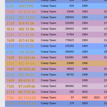
1216
116-99 ОВ
Север Транс
634
1990
16
1216
0043 ВМК
Север Транс
634
1990
7609
BH 3626 AA
Север Транс
13046
1993
21
1216
001-53 ОА
Север Транс
290043
1994
24
2210
024-91 ОА
Север Транс
225355
1994
27
4112
001-53 ОА
Север Транс
290043
1994
13
2210
077-45 ОВ
Север Транс
47454
1994
27
7609
017-65 ОА
Север Транс
779623
1994
21
2210
456-47 ОВ
Север Транс
225355
1994
27
1102
116-06 ОВ
Север Транс
290043
1994
19
7609
BH 1863 AA
Север Транс
524391
1995
21
2210
431-63 ОА
Север Транс
23080
1996
7609
BH 0683 AA
Север Транс
49503
1996
21
2516
002-94 ОА
Север Транс
80702
1998
23
7609
BH 6551 EI
Север Транс
1999
21
7301
BT 1609 AA
Север Транс
389482
2002
12
2210
BH 2792 AA
Север Транс
255
2002
13
7301
BH 2764 KB
Север Транс
97
2002
2023
12
7609
BH 4501 AA
Север Транс
179
2003
21