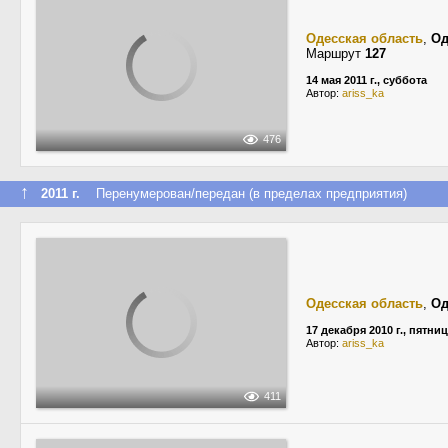
Одесская область
,
Од
Маршрут
127
14 мая 2011 г., суббота
Автор:
ariss_ka
476
↑
2011 г.
Перенумерован/передан (в пределах предприятия)
Одесская область
,
Од
17 декабря 2010 г., пятни
Автор:
ariss_ka
411