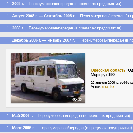
↑
2009 г.
Перенумерован/передан (в пределах предприятия)
↑
Август 2008 г. — Сентябрь 2008 г.
Перенумерован/передан (в пр
↑
2008 г.
Перенумерован/передан (в пределах предприятия)
↑
Декабрь 2006 г. — Январь 2007 г.
Перенумерован/передан (в пр
Одесская область
,
Од
Маршрут
190
22 апреля 2006 г., суббота
Автор:
ariss_ka
354
↑
Май 2006 г.
Перенумерован/передан (в пределах предприятия)
↑
Март 2006 г.
Перенумерован/передан (в пределах предприятия)