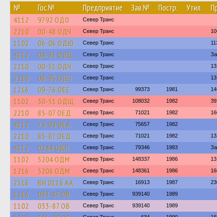
№
Гос.№
Предприятие
Зав.№
Постр.
Утил.
П
4112
9792 ОДО
Север Транс
2210
00-48 ОДЧ
Север Транс
10
1102
06-06 ОДЮ
Север Транс
11
4112
04-31 ОДЦ
Север Транс
За
2210
00-51 ОДЧ
Север Транс
13
2210
08-95 ОДЧ
Север Транс
13
1216
09-76 ОЕЕ
Север Транс
99373
1981
14
1102
30-51 ОДЩ
Север Транс
108032
1982
39
2210
85-07 ОЕД
Север Транс
71021
1982
16
4112
74-94 ОЕА
Север Транс
75657
1982
2210
85-07 ОЕД
Север Транс
71021
1982
13
4112
0244 ОДЛ
Север Транс
79346
1983
За
1102
5204 ОДМ
Север Транс
148337
1986
13
1216
5206 ОДМ
Север Транс
148361
1986
16
2516
BH 0116 AA
Север Транс
16913
1987
23
1216
033-87 ОВ
Север Транс
939140
1989
1102
033-87 ОВ
Север Транс
939140
1989