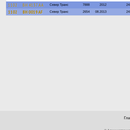
1102
BH 4137 AA
Север Транс
7888
2012
24
1102
BH 0019 AF
Север Транс
2654
08.2013
24
Гл