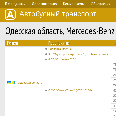
База данных
Дополнительно
Комментарии
Обновления
Автобусный транспорт
Одесская область, Mercedes-Ben
Регион
Предприятие
Беляевка, прочие
КП "Одесгорэлектротранс" (ех. Авто-сервис)
ФЛП "Останина Е.А."
7
7
2
2
Одесская область
2
4
ООО "Север Транс" (АТП 15130)
2
2
1
1