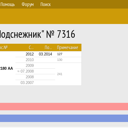
Помощь
Форум
Поиск
"Подснежник" № 7316
ос.№
С...
По...
Примечание
2012
03.2014
127
2010
130
2009
2180 AA
≈ 07.2008
241
2008
03.2007