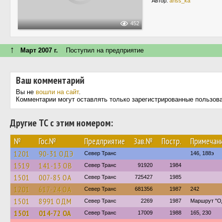
Автор:
ariss_ka
452
↑
Март 2007 г.
Поступил на предприятие
Ваш комментарий
Вы не
вошли на сайт
.
Комментарии могут оставлять только зарегистрированные пользов
Другие ТС с этим номером:
№
Гос.№
Предприятие
Зав.№
Постр.
Примечан
1201
90-31 ОДЭ
Север Транс
146, 188э
1519
141-13 ОВ
Север Транс
91920
1984
1501
007-85 ОА
Север Транс
725427
1985
1201
617-24 ОА
Север Транс
681356
1987
242
1501
8991 ОДМ
Север Транс
2269
1987
Маршрут "О
1501
014-72 ОА
Север Транс
17009
1988
165, 230