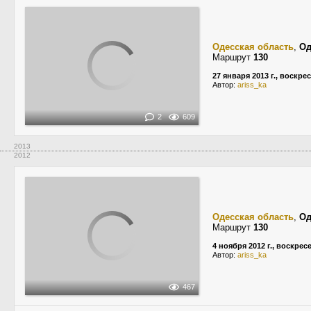
Одесская область
,
Од
Маршрут
130
27 января 2013 г., воскре
Автор:
ariss_ka
2
609
2013
2012
Одесская область
,
Од
Маршрут
130
4 ноября 2012 г., воскрес
Автор:
ariss_ka
467