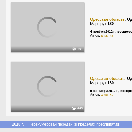
Одесская область
,
Од
Маршрут
130
4 ноября 2012 г., воскрес
Автор:
ariss_ka
494
Одесская область
,
Од
Маршрут
130
9 сентября 2012 г., воскр
Автор:
ariss_ka
443
↑
2010 г.
Перенумерован/передан (в пределах предприятия)