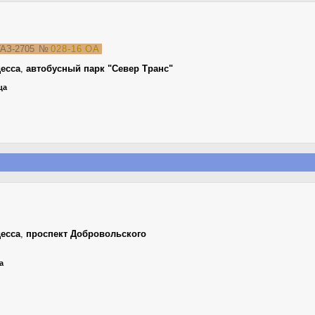
АЗ-2705
№
028-16 ОА
есса
,
автобусный парк "Север Транс"
ца
есса
,
проспект Добровольского
а