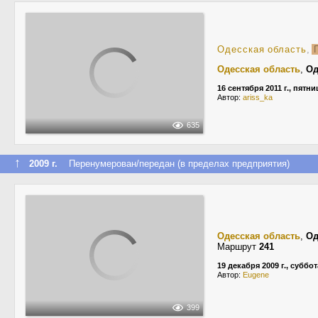
Одесская область
,
Г
Одесская область
,
Од
16 сентября 2011 г., пятни
Автор:
ariss_ka
635
↑
2009 г.
Перенумерован/передан (в пределах предприятия)
Одесская область
,
Од
Маршрут
241
19 декабря 2009 г., суббот
Автор:
Eugene
399