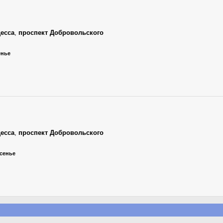
есса
,
проспект Добровольского
енье
есса
,
проспект Добровольского
есенье