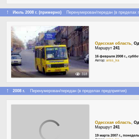
↑
Июль 2008 г. (примерно)
Перенумерован/передан (в пределах п
Одесская область
,
Од
Маршрут
241
16 февраля 2008 г., суббо
Автор:
ariss_ka
318
↑
2008 г.
Перенумерован/передан (в пределах предприятия)
Одесская область
,
Од
Маршрут
241
19 марта 2007 г., понедел