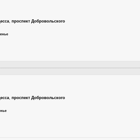
есса
,
проспект Добровольского
сенье
есса
,
проспект Добровольского
енье