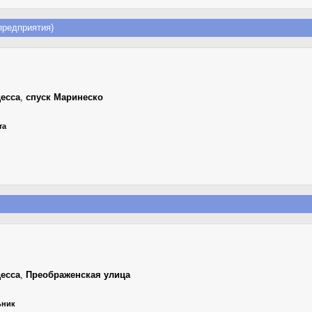
редприятия)
есса
,
спуск Маринеско
та
есса
,
Преображенская улица
ьник