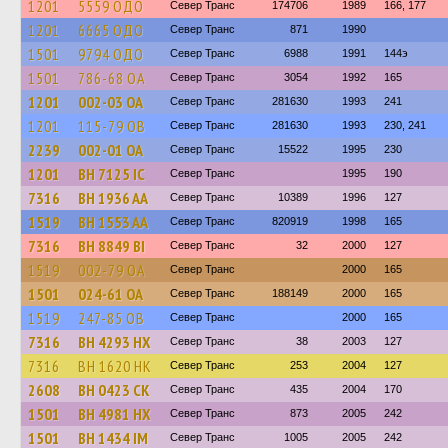
1201
5559 ОДО
Север Транс
174706
1989
166, 177
1201
6665 ОДО
Север Транс
871
1990
1501
9794 ОДО
Север Транс
6988
1991
144э
1501
786-68 ОА
Север Транс
3054
1992
165
1201
002-03 ОА
Север Транс
281630
1993
241
1201
115-79 ОВ
Север Транс
281630
1993
230, 241
2239
002-01 ОА
Север Транс
15522
1995
230
1201
BH 7125 IC
Север Транс
1995
190
7316
BH 1936 AA
Север Транс
10389
1996
127
1519
BH 1553 AA
Север Транс
820919
1998
165
7316
BH 8849 BI
Север Транс
32
2000
127
1519
002-79 ОА
Север Транс
2000
165
1501
024-61 ОА
Север Транс
188149
2000
165
1519
247-85 ОВ
Север Транс
2000
165
7316
BH 4293 HX
Север Транс
38
2003
127
7316
BH 1620 HK
Север Транс
253
2004
127
2608
BH 0423 CK
Север Транс
435
2004
170
1501
BH 4981 HX
Север Транс
873
2005
242
1501
BH 1434 IM
Север Транс
1005
2005
242