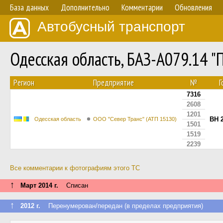
База данных
Дополнительно
Комментарии
Обновления
Автобусный транспорт
Одесская область, БАЗ-А079.14 
Регион
Предприятие
№
Г
7316
2608
1201
BH 
Одесская область
ООО "Север Транс" (АТП 15130)
1501
1519
2239
Все комментарии к фотографиям этого ТС
↑
Март 2014 г.
Списан
↑
2012 г.
Перенумерован/передан (в пределах предприятия)