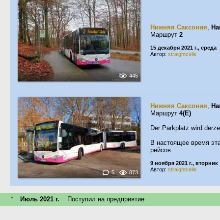
Нижняя Саксония
,
Ha
Маршрут
2
15 декабря 2021 г., среда
Автор:
straightcelle
445
Нижняя Саксония
,
Ha
Маршрут
4(E)
Der Parkplatz wird derze
В настоящее время эт
рейсов
9 ноября 2021 г., вторник
Автор:
straightcelle
5
873
↑
Июль 2021 г.
Поступил на предприятие