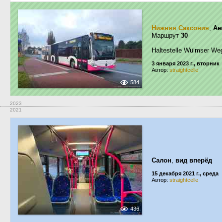
Нижняя Саксония
,
Ae
Маршрут
30
Haltestelle Wülmser We
3 января 2023 г., вторник
Автор:
straightcelle
584
2023
2021
Салон
,
вид вперёд
15 декабря 2021 г., среда
Автор:
straightcelle
436