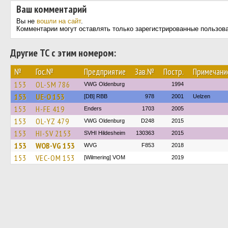
Ваш комментарий
Вы не
вошли на сайт
.
Комментарии могут оставлять только зарегистрированные пользов
Другие ТС с этим номером:
№
Гос.№
Предприятие
Зав.№
Постр.
Примечани
153
OL-SM 786
VWG Oldenburg
1994
153
UE-O 153
[DB] RBB
978
2001
Uelzen
153
H-FE 419
Enders
1703
2005
153
OL-YZ 479
VWG Oldenburg
D248
2015
153
HI-SV 2153
SVHI Hildesheim
130363
2015
153
WOB-VG 153
WVG
F853
2018
153
VEC-OM 153
[Wilmering] VOM
2019