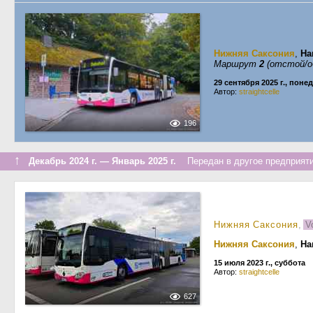
Нижняя Саксония
,
Ha
Маршрут
2
(отстой/о
29 сентября 2025 г., пон
Автор:
straightcelle
196
↑
Декабрь 2024 г. — Январь 2025 г.
Передан в другое предприяти
Нижняя Саксония
,
V
Нижняя Саксония
,
Ha
15 июля 2023 г., суббота
Автор:
straightcelle
627