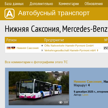
База данных
Дополнительно
Комментарии
Обновления
Автобусный транспорт
Нижняя Саксония, Mercedes-Benz
Регион
Предприятие
№
Öffis Nahverkehr Hameln-Pyrmont GmbH
15
Нижняя Саксония
Verkehrsgesellschaft Hameln-Pyrmont mbH ✝
Все комментарии к фотографиям этого ТС
Нижняя Саксония
,
Ha
Маршрут
4
9 декабря 2025 г., вторни
Автор:
Lenn
118