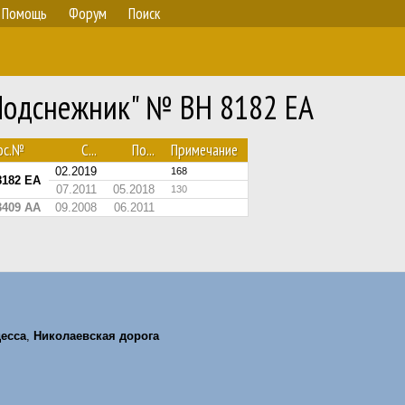
Помощь
Форум
Поиск
"Подснежник" № BH 8182 EA
ос.№
С...
По...
Примечание
02.2019
168
8182 EA
07.2011
05.2018
130
3409 AA
09.2008
06.2011
есса
,
Николаевская дорога