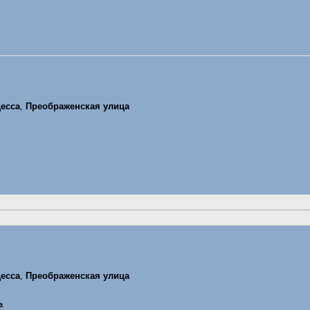
есса
,
Преображенская улица
есса
,
Преображенская улица
а