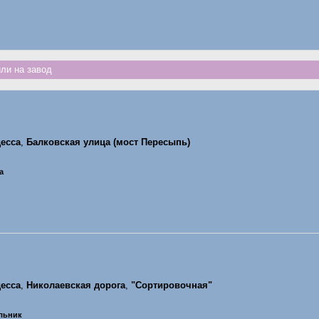
ли на завод
есса
,
Балковская улица (мост Пересыпь)
а
есса
,
Николаевская дорога
,
"Сортировочная"
ельник