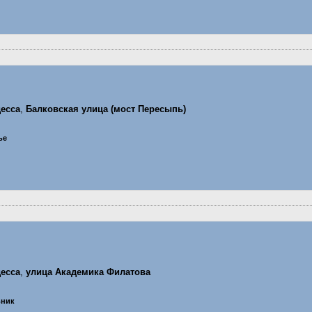
есса
,
Балковская улица (мост Пересыпь)
ье
есса
,
улица Академика Филатова
ьник