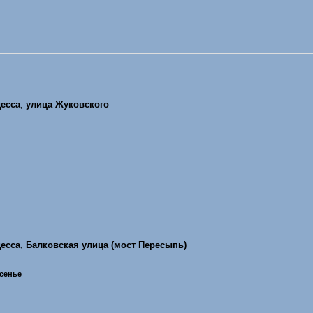
есса
,
улица Жуковского
есса
,
Балковская улица (мост Пересыпь)
есенье