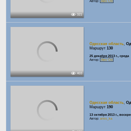
Автор:
Alex-Od
321
Одесская область
,
Од
Маршрут
130
25 декабря 2013 г., среда
Автор:
Alex-Od
403
Одесская область
,
Од
Маршрут
190
13 октября 2013 г., воскр
Автор:
ariss_ka