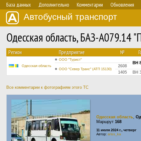
База данных
Дополнительно
Комментарии
Обновления
Автобусный транспорт
Одесская область, БАЗ-А079.14 
Регион
Предприятие
№
Г
ООО "Турист"
BH 
2608
Одесская область
ООО "Север Транс" (АТП 15130)
1405
BH 
Все комментарии к фотографиям этого ТС
Одесская область
,
Од
Маршрут
168
11 июля 2024 г., четверг
Автор:
ariss_ka