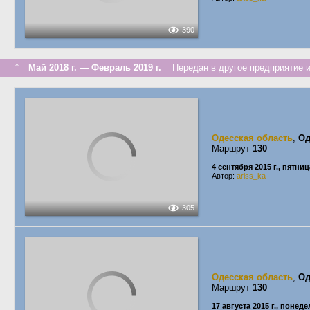
390
↑
Май 2018 г. — Февраль 2019 г.
Передан в другое предприятие и
Одесская область
,
Од
Маршрут
130
4 сентября 2015 г., пятниц
Автор:
ariss_ka
305
Одесская область
,
Од
Маршрут
130
17 августа 2015 г., понед