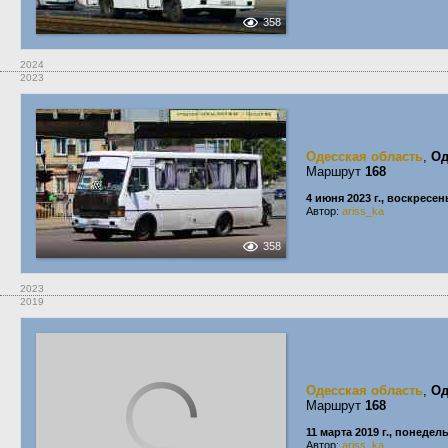
358
2024
2023
Одесская область
,
Од
Маршрут
168
4 июня 2023 г., воскресен
Автор:
ariss_ka
358
2023
2019
Одесская область
,
Од
Маршрут
168
11 марта 2019 г., понедел
Автор:
ariss_ka