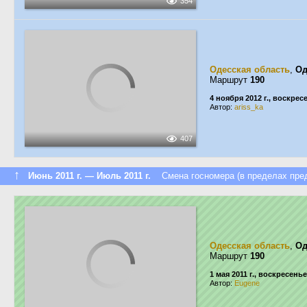
354
Одесская область
,
Од
Маршрут
190
4 ноября 2012 г., воскрес
Автор:
ariss_ka
407
↑
Июнь 2011 г. — Июль 2011 г.
Смена госномера (в пределах пред
Одесская область
,
Од
Маршрут
190
1 мая 2011 г., воскресенье
Автор:
Eugene