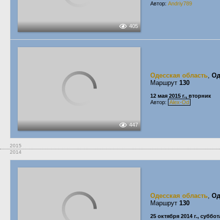
Автор:
Andriy789
405
Одесская область
,
Од
Маршрут
130
12 мая 2015 г., вторник
Автор:
Alex-Od
447
2015
2014
Одесская область
,
Од
Маршрут
130
25 октября 2014 г., суббот