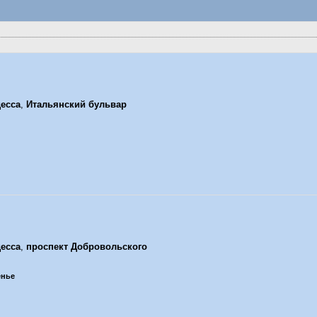
есса
,
Итальянский бульвар
есса
,
проспект Добровольского
енье