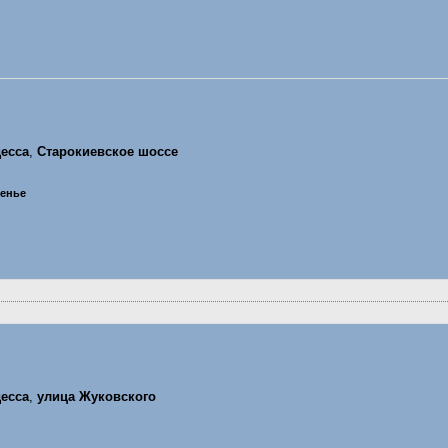
есса
,
Старокиевское шоссе
сенье
есса
,
улица Жуковского