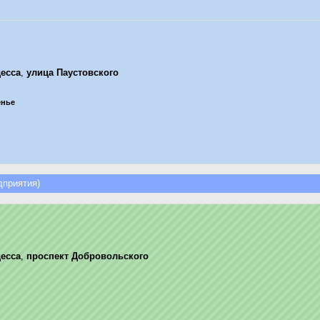
есса
,
улица Паустовского
енье
приятия)
есса
,
проспект Добровольского