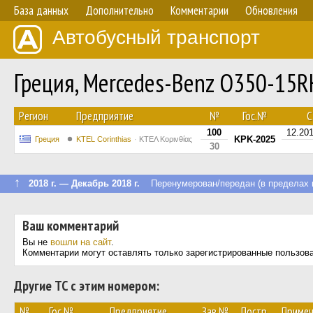
База данных
Дополнительно
Комментарии
Обновления
Автобусный транспорт
Греция, Mercedes-Benz O350-15
Регион
Предприятие
№
Гос.№
С.
100
12.20
KPK-2025
Греция
KTEL Corinthias
ΚΤΕΛ Κορινθίας
30
↑
2018 г. — Декабрь 2018 г.
Перенумерован/передан (в пределах 
Ваш комментарий
Вы не
вошли на сайт
.
Комментарии могут оставлять только зарегистрированные пользов
Другие ТС с этим номером:
№
Гос.№
Предприятие
Зав.№
Постр.
Примеч