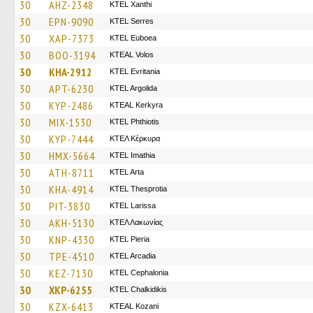
30
AHZ-2348
KTEL Xanthi
30
EPN-9090
KTEL Serres
30
XAP-7373
ΚΤΕL Euboea
30
BOO-3194
KTEAL Volos
30
KHA-2912
ΚΤΕL Evritania
30
APT-6230
KTEL Argolida
30
KYP-2486
KTEAL Kerkyra
30
MIX-1530
ΚΤΕL Phthiotis
30
KYP-7444
ΚΤΕΛ Κέρκυρα
30
HMX-5664
KTEL Imathia
30
ATH-8711
KTEL Arta
30
KHA-4914
KTEL Thesprotia
30
PIT-3830
KTEL Larissa
30
AKH-5130
ΚΤΕΛ Λακωνίας
30
KNP-4330
KTEL Pieria
30
TPE-4510
KTEL Arcadia
30
KEZ-7130
KTEL Cephalonia
30
XKP-6255
ΚΤΕL Chalkidikis
30
KZX-6413
KTEAL Kozani