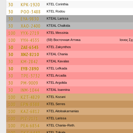
30
KPK-1920
KTEL Corinthia
30
POO-3488
ΚΤΕL Rodou
30
EYA-9830
KTEAL Larissa
30
XAO-2400
KTEAL Chalkida
100
YYX-2719
KTEL Messinia
100
YYH-4535
(59) Восточная Аттика
Ιονιος Σ
30
ZAE-6543
KTEL Zakynthos
30
XNZ-8210
KTEAL Chania
30
KM-2842
KTEAL Kavalas
30
EYB-2890
KTEL Lefkada
30
TPE-3732
KTEL Arcadia
30
PM-9009
KTEL Argolida
30
INM-1044
KTEAL Ioannina
100
KZT-4829
ΚΤΕL Kozani
100
EPN-8388
KTEL Serres
100
KAZ-6812
KTEL Aitoloakarnanias
100
PIZ-2171
KTEL Larissa
100
PEA-6854
KTEL Chania–Reth.
100
TKZ-6449
ΚΤΕL Τrikala