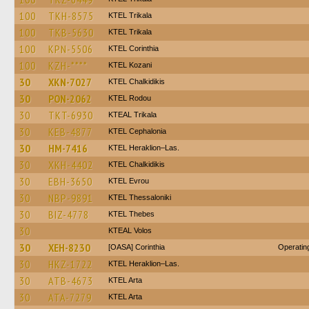
100
TKH-8575
ΚΤΕL Τrikala
100
TKB-5630
ΚΤΕL Τrikala
100
KPN-5506
KTEL Corinthia
100
KZH-****
ΚΤΕL Kozani
30
XKN-7027
ΚΤΕL Chalkidikis
30
PON-2062
ΚΤΕL Rodou
30
TKT-6930
KTEAL Trikala
30
KEB-4877
KTEL Cephalonia
30
HM-7416
KTEL Heraklion–Las.
30
XKH-4402
ΚΤΕL Chalkidikis
30
EBH-3650
KTEL Evrou
30
NBP-9891
KTEL Thessaloniki
30
BIZ-4778
KTEL Thebes
30
KTEAL Volos
30
XEH-8230
[OASA] Corinthia
Operatin
30
HKZ-1722
KTEL Heraklion–Las.
30
ATB-4673
KTEL Arta
30
ATA-7279
KTEL Arta