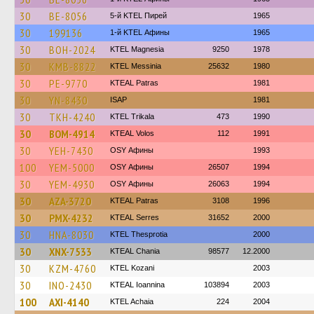
30
BE-8056
5-й KTEL Пирей
1965
30
199136
1-й KTEL Афины
1965
30
BOH-2024
ΚΤΕL Magnesia
9250
1978
30
KMB-8822
KTEL Messinia
25632
1980
30
PE-9770
KTEAL Patras
1981
30
YN-8430
ISAP
1981
30
TKH-4240
ΚΤΕL Τrikala
473
1990
30
BOM-4914
KTEAL Volos
112
1991
30
YEH-7430
OSY Афины
1993
100
YEM-5000
OSY Афины
26507
1994
30
YEM-4930
OSY Афины
26063
1994
30
AZA-3720
KTEAL Patras
3108
1996
30
PMX-4232
KTEAL Serres
31652
2000
30
HNA-8030
KTEL Thesprotia
2000
30
XNX-7533
KTEAL Chania
98577
12.2000
30
KZM-4760
ΚΤΕL Kozani
2003
30
INO-2430
KTEAL Ioannina
103894
2003
100
AXI-4140
KTEL Achaia
224
2004