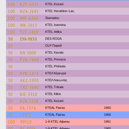
100
KZP-6525
ΚΤΕL Kozani
100
HZA-2692
KTEL Heraklion–Las.
100
IMP-6260
Stamatiou
100
INK-2613
KTEL Ioannina
100
YZE-2418
KΤΕL Αttika
30
EYA-9830
DES RODA
30
OLP Пирей
30
KN-5000
KTEL Kavala
30
PZH-7860
KTEL Preveza
30
ΚΤΕL Phthiotis
30
KYN-1474
ΚΤΕΛ Κέρκυρα
30
AKZ-1930
ΚΤΕΛ Λακωνίας
30
TKE-5640
ΚΤΕL Τrikala
30
KIE-5310
KTEL Kilkis
30
KZK-5218
ΚΤΕL Kozani
30
PA-7374
KTEAL Patras
1960
30
73972
KTEAL Patras
1960
100
99510
1-й KTEL Афины
1961
30
BE-8056
1-й KTEL Афины
1965