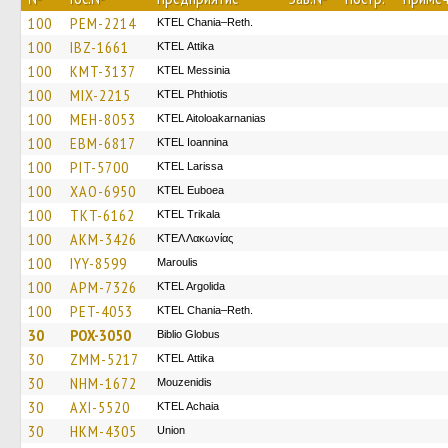
100
PEM-2214
KTEL Chania–Reth.
100
IBZ-1661
KΤΕL Αttika
100
KMT-3137
KTEL Messinia
100
MIX-2215
ΚΤΕL Phthiotis
100
MEH-8053
KTEL Aitoloakarnanias
100
EBM-6817
KTEL Ioannina
100
PIT-5700
KTEL Larissa
100
XAO-6950
ΚΤΕL Euboea
100
TKT-6162
ΚΤΕL Τrikala
100
AKM-3426
ΚΤΕΛ Λακωνίας
100
IYY-8599
Maroulis
100
APM-7326
KTEL Argolida
100
PET-4053
KTEL Chania–Reth.
30
POX-3050
Biblio Globus
30
ZMM-5217
KΤΕL Αttika
30
NHM-1672
Mouzenidis
30
AXI-5520
KTEL Achaia
30
HKM-4305
Union