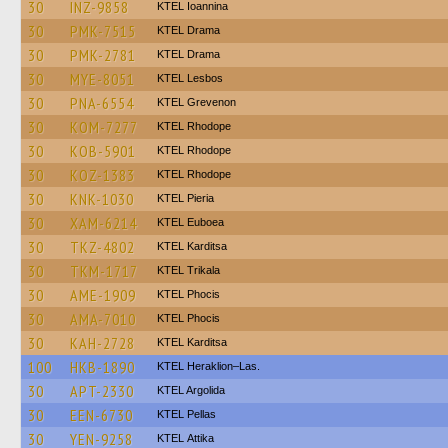
30
INZ-9858
KTEL Ioannina
30
PMK-7515
KTEL Drama
30
PMK-2781
KTEL Drama
30
MYE-8051
KTEL Lesbos
30
PNA-6554
ΚΤΕL Grevenon
30
KOM-7277
KTEL Rhodope
30
KOB-5901
KTEL Rhodope
30
KOZ-1383
KTEL Rhodope
30
KNK-1030
KTEL Pieria
30
XAM-6214
ΚΤΕL Euboea
30
TKZ-4802
ΚΤΕL Karditsa
30
TKM-1717
ΚΤΕL Τrikala
30
AME-1909
ΚΤΕL Phocis
30
AMA-7010
ΚΤΕL Phocis
30
KAH-2728
ΚΤΕL Karditsa
100
HKB-1890
KTEL Heraklion–Las.
30
APT-2330
KTEL Argolida
30
EEN-6730
KTEL Pellas
30
YEN-9258
KΤΕL Αttika