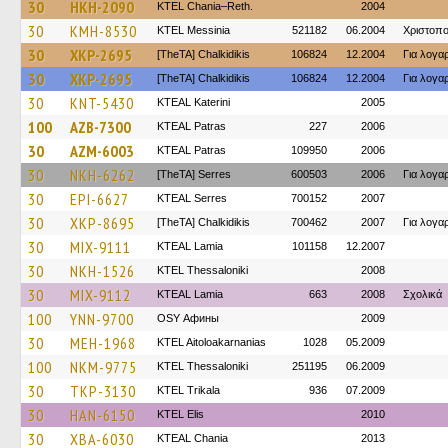
30
HKH-2090
KTEL Chania–Reth.
2004
30
KMH-8530
KTEL Messinia
521182
06.2004
Χριστοπ
30
XKP-2695
[TheTA] Chalkidikis
106824
12.2004
Για λογα
30
XKP-2695
[TheTA] Chalkidikis
106824
12.2004
Για λογα
30
KNT-5430
KTEAL Katerini
2005
100
AZB-7300
KTEAL Patras
227
2006
30
AZM-6003
KTEAL Patras
109950
2006
30
NKH-6262
[TheTA] Serres
600503
2006
Για λογα
30
EPI-6627
KTEAL Serres
700152
2007
30
XKP-8695
[TheTA] Chalkidikis
700462
2007
Για λογα
30
MIX-9111
KTEAL Lamia
101158
12.2007
30
NKH-1526
KTEL Thessaloniki
2008
30
MIX-9112
KTEAL Lamia
663
2008
Σχολικά
100
YNN-9700
OSY Афины
2009
30
MEH-1968
KTEL Aitoloakarnanias
1028
05.2009
100
NKM-9775
KTEL Thessaloniki
251195
06.2009
30
TKP-3130
ΚΤΕL Τrikala
936
07.2009
30
HAN-6150
KTEL Elis
2010
30
XBA-6030
KTEAL Chania
2013