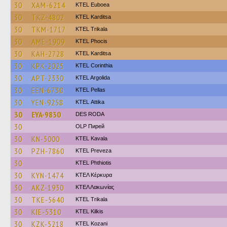
30
XAM-6214
ΚΤΕL Euboea
30
TKZ-4802
ΚΤΕL Karditsa
30
TKM-1717
ΚΤΕL Τrikala
30
AME-1909
ΚΤΕL Phocis
30
KAH-2728
ΚΤΕL Karditsa
30
KPK-2025
KTEL Corinthia
30
APT-2330
KTEL Argolida
30
EEN-6730
KTEL Pellas
30
YEN-9258
KΤΕL Αttika
30
EYA-9830
DES RODA
30
OLP Пирей
30
KN-5000
KTEL Kavala
30
PZH-7860
KTEL Preveza
30
ΚΤΕL Phthiotis
30
KYN-1474
ΚΤΕΛ Κέρκυρα
30
AKZ-1930
ΚΤΕΛ Λακωνίας
30
TKE-5640
ΚΤΕL Τrikala
30
KIE-5310
KTEL Kilkis
30
KZK-5218
ΚΤΕL Kozani