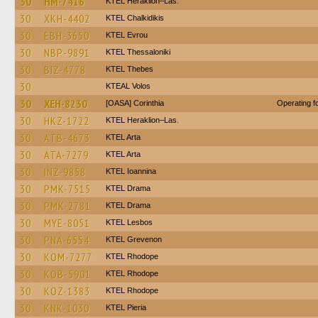
30
HM-7416
KTEL Heraklion–Las.
30
XKH-4402
ΚΤΕL Chalkidikis
30
EBH-3650
KTEL Evrou
30
NBP-9891
KTEL Thessaloniki
30
BIZ-4778
KTEL Thebes
30
KTEAL Volos
30
XEH-8230
[OASA] Corinthia
Operating 
30
HKZ-1722
KTEL Heraklion–Las.
30
ATB-4673
KTEL Arta
30
ATA-7279
KTEL Arta
30
INZ-9858
KTEL Ioannina
30
PMK-7515
KTEL Drama
30
PMK-2781
KTEL Drama
30
MYE-8051
KTEL Lesbos
30
PNA-6554
ΚΤΕL Grevenon
30
KOM-7277
KTEL Rhodope
30
KOB-5901
KTEL Rhodope
30
KOZ-1383
KTEL Rhodope
30
KNK-1030
KTEL Pieria