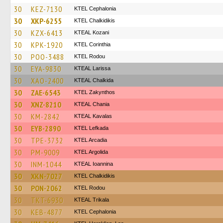
30
KEZ-7130
KTEL Cephalonia
30
XKP-6255
ΚΤΕL Chalkidikis
30
KZX-6413
KTEAL Kozani
30
KPK-1920
KTEL Corinthia
30
POO-3488
ΚΤΕL Rodou
30
EYA-9830
KTEAL Larissa
30
XAO-2400
KTEAL Chalkida
30
ZAE-6543
KTEL Zakynthos
30
XNZ-8210
KTEAL Chania
30
KM-2842
KTEAL Kavalas
30
EYB-2890
KTEL Lefkada
30
TPE-3732
KTEL Arcadia
30
PM-9009
KTEL Argolida
30
INM-1044
KTEAL Ioannina
30
XKN-7027
ΚΤΕL Chalkidikis
30
PON-2062
ΚΤΕL Rodou
30
TKT-6930
KTEAL Trikala
30
KEB-4877
KTEL Cephalonia