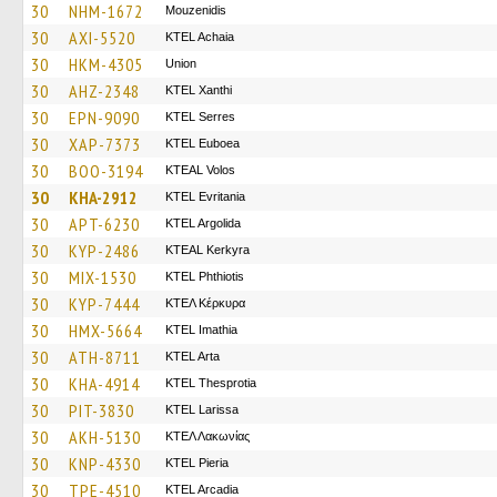
30
NHM-1672
Mouzenidis
30
AXI-5520
KTEL Achaia
30
HKM-4305
Union
30
AHZ-2348
KTEL Xanthi
30
EPN-9090
KTEL Serres
30
XAP-7373
ΚΤΕL Euboea
30
BOO-3194
KTEAL Volos
30
KHA-2912
ΚΤΕL Evritania
30
APT-6230
KTEL Argolida
30
KYP-2486
KTEAL Kerkyra
30
MIX-1530
ΚΤΕL Phthiotis
30
KYP-7444
ΚΤΕΛ Κέρκυρα
30
HMX-5664
KTEL Imathia
30
ATH-8711
KTEL Arta
30
KHA-4914
KTEL Thesprotia
30
PIT-3830
KTEL Larissa
30
AKH-5130
ΚΤΕΛ Λακωνίας
30
KNP-4330
KTEL Pieria
30
TPE-4510
KTEL Arcadia