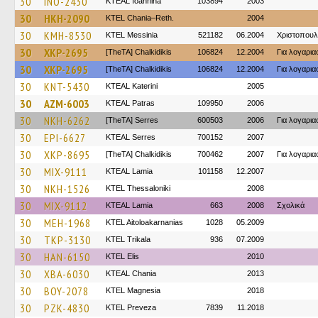
30
INO-2430
KTEAL Ioannina
103894
2003
30
HKH-2090
KTEL Chania–Reth.
2004
30
KMH-8530
KTEL Messinia
521182
06.2004
Χριστοπουλ
30
XKP-2695
[TheTA] Chalkidikis
106824
12.2004
Για λογαρι
30
XKP-2695
[TheTA] Chalkidikis
106824
12.2004
Για λογαρι
30
KNT-5430
KTEAL Katerini
2005
30
AZM-6003
KTEAL Patras
109950
2006
30
NKH-6262
[TheTA] Serres
600503
2006
Για λογαρι
30
EPI-6627
KTEAL Serres
700152
2007
30
XKP-8695
[TheTA] Chalkidikis
700462
2007
Για λογαρι
30
MIX-9111
KTEAL Lamia
101158
12.2007
30
NKH-1526
KTEL Thessaloniki
2008
30
MIX-9112
KTEAL Lamia
663
2008
Σχολικά
30
MEH-1968
KTEL Aitoloakarnanias
1028
05.2009
30
TKP-3130
ΚΤΕL Τrikala
936
07.2009
30
HAN-6150
KTEL Elis
2010
30
XBA-6030
KTEAL Chania
2013
30
BOY-2078
ΚΤΕL Magnesia
2018
30
PZK-4830
KTEL Preveza
7839
11.2018