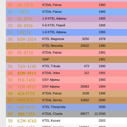
30
PA-7374
KTEAL Patras
1960
30
73972
KTEAL Patras
1960
30
BE-8056
1-й KTEL Афины
1965
30
BE-8056
5-й KTEL Пирей
1965
30
199136
1-й KTEL Афины
1965
30
BOH-2024
ΚΤΕL Magnesia
9250
1978
30
KMB-8822
KTEL Messinia
25632
1980
30
PE-9770
KTEAL Patras
1981
30
YN-8430
ISAP
1981
30
TKH-4240
ΚΤΕL Τrikala
473
1990
30
BOM-4914
KTEAL Volos
112
1991
30
YEH-7430
OSY Афины
1993
30
YEM-4930
OSY Афины
26063
1994
30
AZA-3720
KTEAL Patras
3108
1996
30
PMX-4232
KTEAL Serres
31652
2000
30
HNA-8030
KTEL Thesprotia
2000
30
XNX-7533
KTEAL Chania
98577
12.2000
30
KZM-4760
ΚΤΕL Kozani
2003