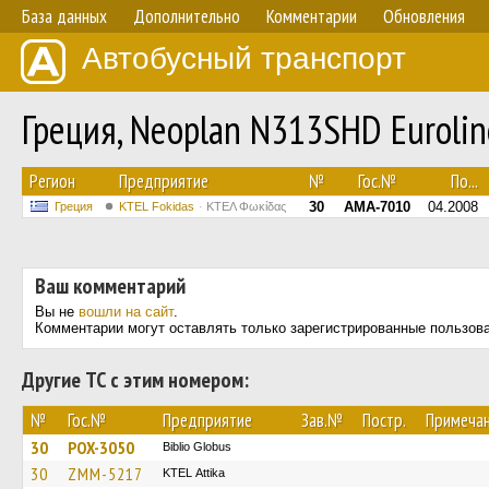
База данных
Дополнительно
Комментарии
Обновления
Автобусный транспорт
Греция, Neoplan N313SHD Euroli
Регион
Предприятие
№
Гос.№
По...
30
AMA-7010
04.2008
Греция
ΚΤΕL Fokidas
ΚΤΕΛ Φωκίδας
Ваш комментарий
Вы не
вошли на сайт
.
Комментарии могут оставлять только зарегистрированные пользов
Другие ТС с этим номером:
№
Гос.№
Предприятие
Зав.№
Постр.
Примеча
30
POX-3050
Biblio Globus
30
ZMM-5217
KΤΕL Αttika