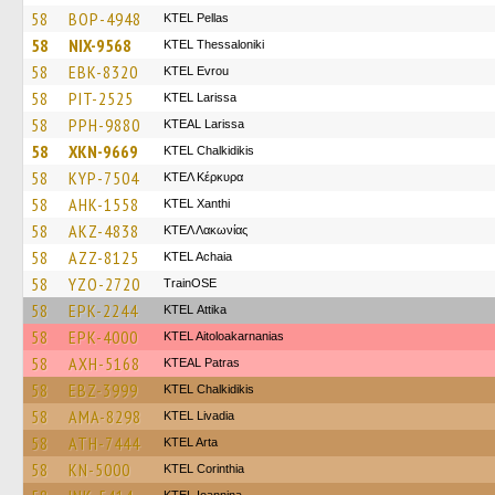
58
BOP-4948
KTEL Pellas
58
NIX-9568
KTEL Thessaloniki
58
EBK-8320
KTEL Evrou
58
PIT-2525
KTEL Larissa
58
PPH-9880
KTEAL Larissa
58
XKN-9669
ΚΤΕL Chalkidikis
58
KYP-7504
ΚΤΕΛ Κέρκυρα
58
AHK-1558
KTEL Xanthi
58
AKZ-4838
ΚΤΕΛ Λακωνίας
58
AZZ-8125
KTEL Achaia
58
YZO-2720
TrainΟSE
58
EPK-2244
KΤΕL Αttika
58
EPK-4000
KTEL Aitoloakarnanias
58
AXH-5168
KTEAL Patras
58
EBZ-3999
ΚΤΕL Chalkidikis
58
AMA-8298
KTEL Livadia
58
ATH-7444
KTEL Arta
58
KN-5000
KTEL Corinthia