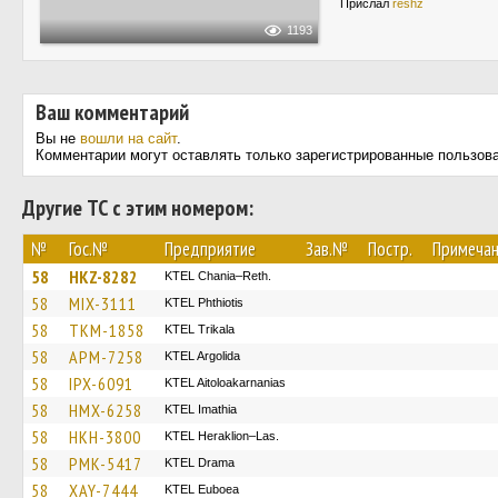
Прислал
reshz
1193
Ваш комментарий
Вы не
вошли на сайт
.
Комментарии могут оставлять только зарегистрированные пользов
Другие ТС с этим номером:
№
Гос.№
Предприятие
Зав.№
Постр.
Примеча
58
HKZ-8282
KTEL Chania–Reth.
58
MIX-3111
ΚΤΕL Phthiotis
58
TKM-1858
ΚΤΕL Τrikala
58
APM-7258
KTEL Argolida
58
IPX-6091
KTEL Aitoloakarnanias
58
HMX-6258
KTEL Imathia
58
HKH-3800
KTEL Heraklion–Las.
58
PMK-5417
KTEL Drama
58
XAY-7444
ΚΤΕL Euboea