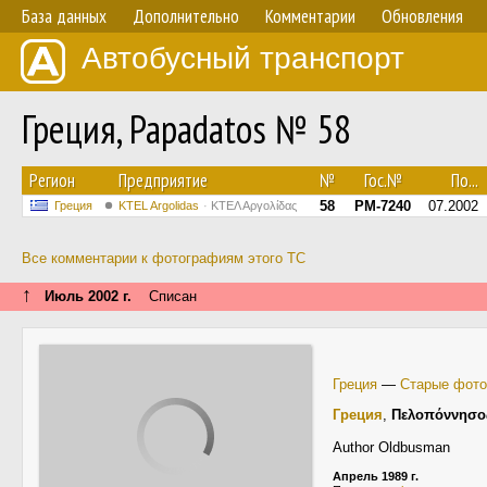
База данных
Дополнительно
Комментарии
Обновления
Автобусный транспорт
Греция, Papadatos № 58
Регион
Предприятие
№
Гос.№
По...
58
PM-7240
07.2002
Греция
KTEL Argolidas
ΚΤΕΛ Αργολίδας
Все комментарии к фотографиям этого ТС
↑
Июль 2002 г.
Списан
Греция
—
Старые фото
Греция
,
Πελοπόννησο
Author Oldbusman
Апрель 1989 г.