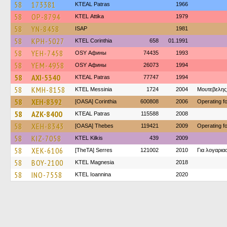
58
173381
KTEAL Patras
1966
58
OP-8794
KΤΕL Αttika
1979
58
YN-8458
ISAP
1981
58
KPH-5027
KTEL Corinthia
658
01.1991
58
YEH-7458
OSY Афины
74435
1993
58
YEM-4958
OSY Афины
26073
1994
58
AXI-5340
KTEAL Patras
77747
1994
58
KMH-8158
KTEL Messinia
1724
2004
Μουτεβελης
58
XEH-8392
[OASA] Corinthia
600808
2006
Operating 
58
AZK-8400
KTEAL Patras
115588
2008
58
XEH-8343
[OASA] Thebes
119421
2009
Operating 
58
KIZ-7058
KTEL Kilkis
439
2009
58
XEK-6106
[TheTA] Serres
121002
2010
Για λογαρι
58
BOY-2100
ΚΤΕL Magnesia
2018
58
INO-7558
KTEL Ioannina
2020