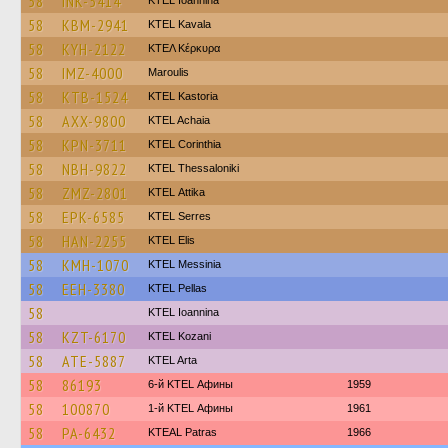
58
INK-5414
KTEL Ioannina
58
KBM-2941
KTEL Kavala
58
KYH-2122
ΚΤΕΛ Κέρκυρα
58
IMZ-4000
Maroulis
58
KTB-1524
KTEL Kastoria
58
AXX-9800
KTEL Achaia
58
KPN-3711
KTEL Corinthia
58
NBH-9822
KTEL Thessaloniki
58
ZMZ-2801
KΤΕL Αttika
58
EPK-6585
KTEL Serres
58
HAN-2255
KTEL Elis
58
KMH-1070
KTEL Messinia
58
EEH-3380
KTEL Pellas
58
KTEL Ioannina
58
KZT-6170
ΚΤΕL Kozani
58
ATE-5887
KTEL Arta
58
86193
6-й KTEL Афины
1959
58
100870
1-й KTEL Афины
1961
58
PA-6432
KTEAL Patras
1966