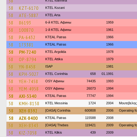
58
KTEL Ioannina
58
KZT-6170
ΚΤΕL Kozani
58
ATE-5887
KTEL Arta
58
86193
6-й KTEL Афины
1959
58
100870
1-й KTEL Афины
1961
58
PA-6432
KTEAL Patras
1966
58
173381
KTEAL Patras
1966
58
PM-7240
KTEL Argolida
1978
58
OP-8794
KΤΕL Αttika
1979
58
YN-8458
ISAP
1981
58
KPH-5027
KTEL Corinthia
658
01.1991
58
YEH-7458
OSY Афины
74435
1993
58
YEM-4958
OSY Афины
26073
1994
58
AXI-5340
KTEAL Patras
77747
1994
58
KMH-8158
KTEL Messinia
1724
2004
Μουτεβελης
58
XEH-8392
[OASA] Corinthia
600808
2006
Operating 
58
AZK-8400
KTEAL Patras
115588
2008
58
XEH-8343
[OASA] Thebes
119421
2009
Operating 
58
KIZ-7058
KTEL Kilkis
439
2009