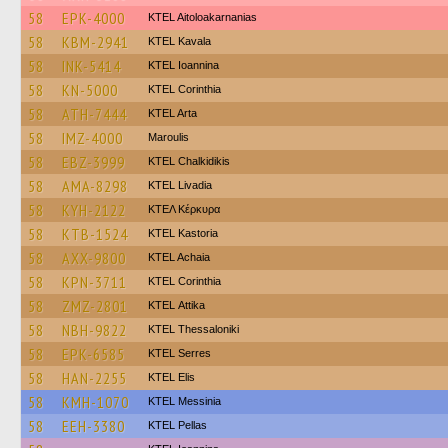
58
EPK-4000
KTEL Aitoloakarnanias
58
KBM-2941
KTEL Kavala
58
INK-5414
KTEL Ioannina
58
KN-5000
KTEL Corinthia
58
ATH-7444
KTEL Arta
58
IMZ-4000
Maroulis
58
EBZ-3999
ΚΤΕL Chalkidikis
58
AMA-8298
KTEL Livadia
58
KYH-2122
ΚΤΕΛ Κέρκυρα
58
KTB-1524
KTEL Kastoria
58
AXX-9800
KTEL Achaia
58
KPN-3711
KTEL Corinthia
58
ZMZ-2801
KΤΕL Αttika
58
NBH-9822
KTEL Thessaloniki
58
EPK-6585
KTEL Serres
58
HAN-2255
KTEL Elis
58
KMH-1070
KTEL Messinia
58
EEH-3380
KTEL Pellas