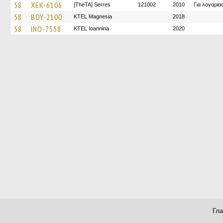
58
XEK-6106
[TheTA] Serres
121002
2010
Για λογαρι
58
BOY-2100
ΚΤΕL Magnesia
2018
58
INO-7558
KTEL Ioannina
2020
Гл