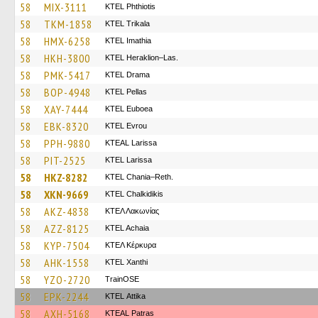
58
MIX-3111
ΚΤΕL Phthiotis
58
TKM-1858
ΚΤΕL Τrikala
58
HMX-6258
KTEL Imathia
58
HKH-3800
KTEL Heraklion–Las.
58
PMK-5417
KTEL Drama
58
BOP-4948
KTEL Pellas
58
XAY-7444
ΚΤΕL Euboea
58
EBK-8320
KTEL Evrou
58
PPH-9880
KTEAL Larissa
58
PIT-2525
KTEL Larissa
58
HKZ-8282
KTEL Chania–Reth.
58
XKN-9669
ΚΤΕL Chalkidikis
58
AKZ-4838
ΚΤΕΛ Λακωνίας
58
AZZ-8125
KTEL Achaia
58
KYP-7504
ΚΤΕΛ Κέρκυρα
58
AHK-1558
KTEL Xanthi
58
YZO-2720
TrainΟSE
58
EPK-2244
KΤΕL Αttika
58
AXH-5168
KTEAL Patras