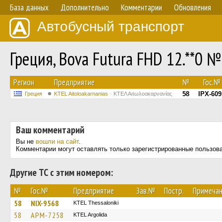
База данных
Дополнительно
Комментарии
Обновления
Автобусный транспорт
Греция, Bova Futura FHD 12.**0 №
Регион
Предприятие
№
Гос.№
58
IPX-609
Греция
KTEL Aitoloakarnanias
ΚΤΕΛ Αιτωλοακαρνανίας
Ваш комментарий
Вы не
вошли на сайт
.
Комментарии могут оставлять только зарегистрированные пользов
Другие ТС с этим номером:
№
Гос.№
Предприятие
Зав.№
Постр.
Примеча
58
NIX-9568
KTEL Thessaloniki
58
APM-7258
KTEL Argolida