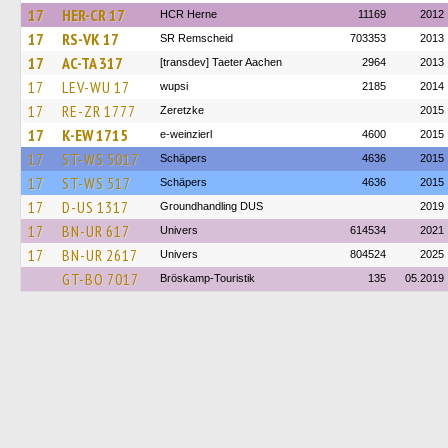
17
HER-CR 17
HCR Herne
11169
2012
17
RS-VK 17
SR Remscheid
703353
2013
17
AC-TA 317
[transdev] Taeter Aachen
2964
2013
17
LEV-WU 17
wupsi
2185
2014
17
RE-ZR 1777
Zeretzke
2015
17
K-EW 1715
e-weinzierl
4600
2015
17
ST-WS 5017
Schäpers
4636
2015
17
ST-WS 517
Schäpers
4636
2015
17
D-US 1317
Groundhandling DUS
2019
17
BN-UR 617
Univers
614534
2021
17
BN-UR 2617
Univers
804524
2025
GT-BO 7017
Bröskamp-Touristik
135
05.2019