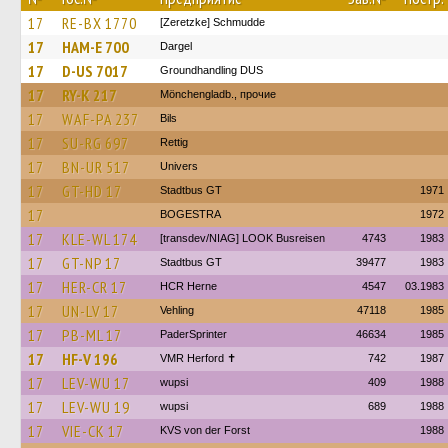
17
RE-BX 1770
[Zeretzke] Schmudde
17
HAM-E 700
Dargel
17
D-US 7017
Groundhandling DUS
17
RY-K 217
Mönchengladb., прочие
17
WAF-PA 237
Bils
17
SU-RG 697
Rettig
17
BN-UR 517
Univers
17
GT-HD 17
Stadtbus GT
1971
17
BOGESTRA
1972
17
KLE-WL 174
[transdev/NIAG] LOOK Busreisen
4743
1983
17
GT-NP 17
Stadtbus GT
39477
1983
17
HER-CR 17
HCR Herne
4547
03.1983
17
UN-LV 17
Vehling
47118
1985
17
PB-ML 17
PaderSprinter
46634
1985
17
HF-V 196
VMR Herford ✝
742
1987
17
LEV-WU 17
wupsi
409
1988
17
LEV-WU 19
wupsi
689
1988
17
VIE-CK 17
KVS von der Forst
1988