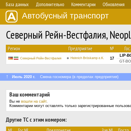
База данных
Дополнительно
Комментарии
Обновления
Автобусный транспорт
Северный Рейн-Вестфалия, Neopl
Регион
Предприятие
№
Гос
LIP-B
Heinrich Bröskamp e.K.
17
Северный Рейн-Вестфалия
GT-BO
↑
Июль 2020 г.
Смена госномера (в пределах предприятия)
Ваш комментарий
Вы не
вошли на сайт
.
Комментарии могут оставлять только зарегистрированные пользов
Другие ТС с этим номером:
№
Гос.№
Предприятие
Зав.№
Постр.