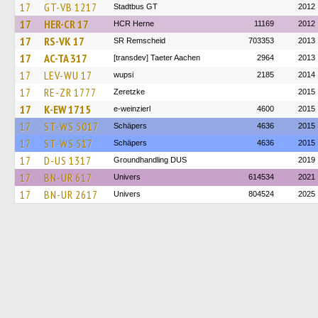
17
GT-VB 1217
Stadtbus GT
2012
17
HER-CR 17
HCR Herne
11169
2012
17
RS-VK 17
SR Remscheid
703353
2013
17
AC-TA 317
[transdev] Taeter Aachen
2964
2013
17
LEV-WU 17
wupsi
2185
2014
17
RE-ZR 1777
Zeretzke
2015
17
K-EW 1715
e-weinzierl
4600
2015
17
ST-WS 5017
Schäpers
4636
2015
17
ST-WS 517
Schäpers
4636
2015
17
D-US 1317
Groundhandling DUS
2019
17
BN-UR 617
Univers
614534
2021
17
BN-UR 2617
Univers
804524
2025