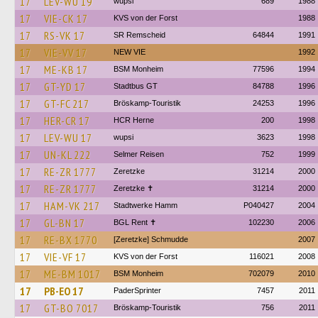
17
LEV-WU 19
wupsi
689
1988
17
VIE-CK 17
KVS von der Forst
1988
17
RS-VK 17
SR Remscheid
64844
1991
17
VIE-VV 17
NEW VIE
1992
17
ME-KB 17
BSM Monheim
77596
1994
17
GT-YD 17
Stadtbus GT
84788
1996
17
GT-FC 217
Bröskamp-Touristik
24253
1996
17
HER-CR 17
HCR Herne
200
1998
17
LEV-WU 17
wupsi
3623
1998
17
UN-KL 222
Selmer Reisen
752
1999
17
RE-ZR 1777
Zeretzke
31214
2000
17
RE-ZR 1777
Zeretzke ✝
31214
2000
17
HAM-VK 217
Stadtwerke Hamm
P040427
2004
17
GL-BN 17
BGL Rent ✝︎
102230
2006
17
RE-BX 1770
[Zeretzke] Schmudde
2007
17
VIE-VF 17
KVS von der Forst
116021
2008
17
ME-BM 1017
BSM Monheim
702079
2010
17
PB-EO 17
PaderSprinter
7457
2011
17
GT-BO 7017
Bröskamp-Touristik
756
2011