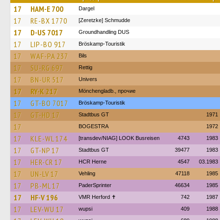
17
HAM-E 700
Dargel
17
RE-BX 1770
[Zeretzke] Schmudde
17
D-US 7017
Groundhandling DUS
17
LIP-BO 917
Bröskamp-Touristik
17
WAF-PA 237
Bils
17
SU-RG 697
Rettig
17
BN-UR 517
Univers
17
RY-K 217
Mönchengladb., прочие
17
GT-BO 7017
Bröskamp-Touristik
17
GT-HD 17
Stadtbus GT
1971
17
BOGESTRA
1972
17
KLE-WL 174
[transdev/NIAG] LOOK Busreisen
4743
1983
17
GT-NP 17
Stadtbus GT
39477
1983
17
HER-CR 17
HCR Herne
4547
03.1983
17
UN-LV 17
Vehling
47118
1985
17
PB-ML 17
PaderSprinter
46634
1985
17
HF-V 196
VMR Herford ✝
742
1987
17
LEV-WU 17
wupsi
409
1988