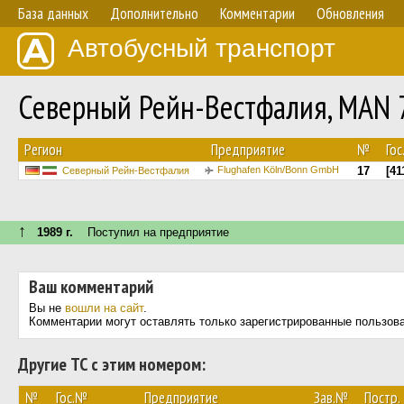
База данных
Дополнительно
Комментарии
Обновления
Автобусный транспорт
Северный Рейн-Вестфалия, MAN 
Регион
Предприятие
№
Го
Flughafen Köln/Bonn GmbH
17
[41
Северный Рейн-Вестфалия
↑
1989 г.
Поступил на предприятие
Ваш комментарий
Вы не
вошли на сайт
.
Комментарии могут оставлять только зарегистрированные пользов
Другие ТС с этим номером:
№
Гос.№
Предприятие
Зав.№
Постр.