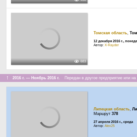
Томская область
,
Том
12 декабря 2016 г., поне
Автор:
X-Rayder
683
↑
2016 г. — Ноябрь 2016 г.
Передан в другое предприятие или на 
Липецкая область
,
Ли
Маршрут
378
27 апреля 2016 г., среда
Автор:
Alex25