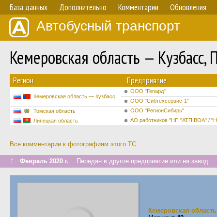
База данных
Дополнительно
Комментарии
Обновления
Автобусный транспорт
Кемеровская область — Кузбасс,
Регион
Предприятие
ООО "Гепард"
Кемеровская область — Кузбасс
ООО "Сибтехсервис-1"
ООО "РегионСибирь"
Томская область
АО работников "НП "АТП ВОА" / "
Липецкая область
Все комментарии к фотографиям этого ТС
↑
Февраль 2020 г.
Передан в другое предприятие или на завод
Кемеровская область