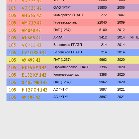
105
АО 828 42
АО "КТК"
38800
2006
105
АО 828 42
ОАО "КТК"
38800
2006
105
АН 555 42
Ижморское ГПАТП
272
2007
105
АМ 719 42
Гурьевская а/к
22040
2009
105
АР 048 42
ПАТ (1237)
5100
2012
105
АТ 365 42
АРИАТ
3412
2014
ИП Ш
105
АХ 411 42
Беловское ГПАТП
214
2014
105
С 610 ВХ 142
Беловское ГПАТП
214
2014
105
АУ 499 42
ПАТ (1237)
9962
2020
105
Е 035 КУ 142
Прокопьевское ГПАТП
3396
2020
105
Е 182 КУ 142
Киселевская а/к
3398
2020
105
Х 405 МВ 142
ПАТ (1237)
9962
2020
105
Н 127 ОН 142
АО "КТК"
3897
2021
105
АУ 397 42
АО "КТК"
3897
2021