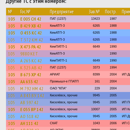
Другие ТС с этим номером:
№
Гос.№
Предприятие
Зав.№
Постр.
При
105
Е 005 СН 42
ПАТ (1237)
13423
1987
105
В 429 ХВ 42
КемАТП-3
6265
1988
105
О 455 КС 42
КемАТП-3
6265
1988
105
Т 572 КМ 42
КемАТП-3
6265
1988
105
Х 473 РА 42
КемПАТП-1
6649
1990
105
9880 КЕТ
КемАТП-3
1990
105
А 265 КС 42
КемПАТП-1
6649
1990
105
К 325 АВ 42
ПАТ (1237)
3373
1994
105
В 675 ХР 42
АРИАТ
8399
2004
ИП Д
105
АА 633 42
Промышл-е ГПАТП
161
2004
105
М 792 НМ 42
ОАО "КПА"
229
2004
105
А 843 ВУ 142
Киселёвск, прочие
9945
2005
105
АВ 597 42
Киселёвск, прочие
9945
2005
ИП П
105
Е 035 ВР 142
Киселёвск, прочие
10007
2005
ИП К
105
АО 518 42
Киселёвск, прочие
9945
2005
ИП Д
105
АН 111 42
СКАТ
1043
2006
ИП С