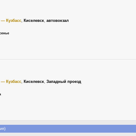
 — Кузбасс
,
Киселевск
,
автовокзал
есенье
 — Кузбасс
,
Киселевск
,
Западный проезд
а
ия)