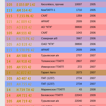
105
Е 035 ВР 142
Киселёвск, прочие
10007
2005
115
АМ 534 42
КемПАТП-1
1710
2005
115
Т 233 РА 42
СКАТ
1359
2006
115
АС 889 42
АРИАТ
2009
2006
105
АО 828 42
АО "КТК"
38800
2006
105
АН 111 42
СКАТ
1043
2006
14
Н 673 РК 42
Северная а/б
3967
2006
105
АО 828 42
ОАО "КТК"
38800
2006
115
В 538 РВ 42
АРИАТ
2009
2006
14
АН 588 42
Гурьевская а/к
2707
2007
14
АН 918 42
Топкинское ГПАТП
2807
2007
105
АН 555 42
Ижморское ГПАТП
272
2007
14
АС 822 42
Гарант Авто
2073
2007
203
АО 407 42
ПАТ (1237)
2734
2007
203
АН 755 42
ПАТ (1237)
2734
2007
14
Н 739 ТН 42
Мариинское ГПАТП
43
2008
14
АМ 721 42
Беловское ГПАТП
22043
2009
105
АМ 719 42
Гурьевская а/к
22040
2009