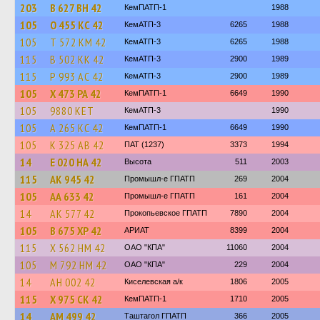
203
В 627 ВН 42
КемПАТП-1
1988
105
О 455 КС 42
КемАТП-3
6265
1988
105
Т 572 КМ 42
КемАТП-3
6265
1988
115
В 502 КК 42
КемАТП-3
2900
1989
115
Р 993 АС 42
КемАТП-3
2900
1989
105
Х 473 РА 42
КемПАТП-1
6649
1990
105
9880 КЕТ
КемАТП-3
1990
105
А 265 КС 42
КемПАТП-1
6649
1990
105
К 325 АВ 42
ПАТ (1237)
3373
1994
14
Е 020 НА 42
Высота
511
2003
115
АК 945 42
Промышл-е ГПАТП
269
2004
105
АА 633 42
Промышл-е ГПАТП
161
2004
14
АК 577 42
Прокопьевское ГПАТП
7890
2004
105
В 675 ХР 42
АРИАТ
8399
2004
115
Х 562 НМ 42
ОАО "КПА"
11060
2004
105
М 792 НМ 42
ОАО "КПА"
229
2004
14
АН 002 42
Киселевская а/к
1806
2005
115
Х 975 СК 42
КемПАТП-1
1710
2005
14
АМ 499 42
Таштагол ГПАТП
366
2005