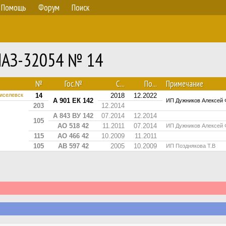
Помощь
Форум
Поиск
 ПАЗ-32054 № 14
№
Гос.№
С...
По...
Примечание
иселевск
14
2018
12.2022
А 901 ЕК 142
ИП Дужников Алексей 
203
12.2014
А 843 ВУ 142
07.2014
12.2014
105
АО 518 42
11.2011
07.2014
ИП Дужников Алексей 
115
АО 466 42
10.2009
11.2011
105
АВ 597 42
2005
10.2009
ИП Позднякова Т.В