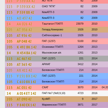
115
Р 539 ХХ 42
АО "КТК"
82
2009
115
Р 539 ХХ 42
ОАО "КТК"
82
2009
115
Р 539 ХХ 42
КемАТП-3
82
2009
115
АО 437 42
КемАТП-3
82
2009
14
АА 026 42
Таштагол ГПАТП
23079
2010
105
АТ 956 42
Гепард Кемерово
1926
2010
105
АТ 956 42
Сибтехсервис-1
1926
2010
105
АР 048 42
ПАТ (1237)
5100
2012
203
К 492 ВК 142
Осинники ГПАТП
1264
2013
14
Н 454 ВА 142
Мысковская а/к
1261
2013
115
АС 467 42
ПАТ (1237)
221
2014
105
АТ 365 42
АРИАТ
3412
2014
105
АХ 411 42
Беловское ГПАТП
214
2014
115
У 151 ВХ 142
ПАТ (1237)
221
2014
105
С 610 ВХ 142
Беловское ГПАТП
214
2014
115
АС 031 42
СКАТ
3070
2014
04.2
14
А 014 ЕТ 142
ПАП №7 (№8,9,10)
4723
2016
203
АТ 090 42
КузМП
9
2017
115
У 840 ЕХ 142
Мариинское ГПАТП
3871
2017