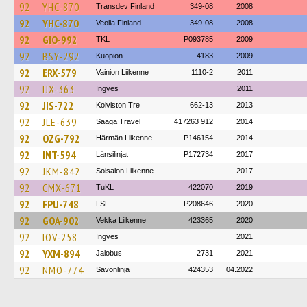
92
YHC-870
Transdev Finland
349-08
2008
92
YHC-870
Veolia Finland
349-08
2008
92
GIO-992
TKL
P093785
2009
92
BSY-292
Kuopion
4183
2009
92
ERX-579
Vainion Liikenne
1110-2
2011
92
IJX-363
Ingves
2011
92
JIS-722
Koiviston Tre
662-13
2013
92
JLE-639
Saaga Travel
417263 912
2014
92
OZG-792
Härmän Liikenne
P146154
2014
92
INT-594
Länsilinjat
P172734
2017
92
JKM-842
Soisalon Liikenne
2017
92
CMX-671
TuKL
422070
2019
92
FPU-748
LSL
P208646
2020
92
GOA-902
Vekka Liikenne
423365
2020
92
IOV-258
Ingves
2021
92
YXM-894
Jalobus
2731
2021
92
NMO-774
Savonlinja
424353
04.2022