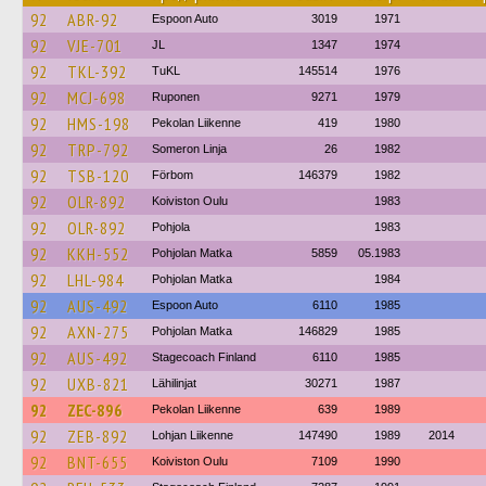
92
ABR-92
Espoon Auto
3019
1971
92
VJE-701
JL
1347
1974
92
TKL-392
TuKL
145514
1976
92
MCJ-698
Ruponen
9271
1979
92
HMS-198
Pekolan Liikenne
419
1980
92
TRP-792
Someron Linja
26
1982
92
TSB-120
Förbom
146379
1982
92
OLR-892
Koiviston Oulu
1983
92
OLR-892
Pohjola
1983
92
KKH-552
Pohjolan Matka
5859
05.1983
92
LHL-984
Pohjolan Matka
1984
92
AUS-492
Espoon Auto
6110
1985
92
AXN-275
Pohjolan Matka
146829
1985
92
AUS-492
Stagecoach Finland
6110
1985
92
UXB-821
Lähilinjat
30271
1987
92
ZEC-896
Pekolan Liikenne
639
1989
92
ZEB-892
Lohjan Liikenne
147490
1989
2014
92
BNT-655
Koiviston Oulu
7109
1990