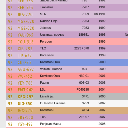
92
RFH-533
Stagecoach Finland
7287
1991
92
RFH-533
Transbus
7287
1991
92
JBA-220
STA
7359
08.1991
92
MGZ-620
Raision Linja
7253
1992
92
MGZ-620
Jalobus
7253
1992
92
YAU-965
Uusimaa, прочие
189851
1993
Nu
92
EGU-916
Porvoon
1996
92
XIB-792
TLO
2273 / 070
1999
92
LIP-637
Korsisaari
1999
92
CIJ-273
Koiviston Oulu
2000
92
AGU-692
Vainion Liikenne
9241
2000
92
VVJ-452
Koiviston Oulu
430-01
2001
92
YEY-766
Paunu
606-03
2003
92
EMT-942
LSL
P040198
2004
92
KBG-292
Länsilinjat
3471
2006
92
GIO-850
Oulaisten Liikenne
3753
2007
92
JGX-779
Koiviston L
4124
2007
92
SBY-150
TuKL
216-07
2007
92
YGY-492
Pohjolan Matka
2008