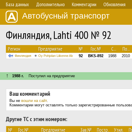
База данных
Дополнительно
Комментарии
Обновления
Автобусный транспорт
Финляндия, Lahti 400 № 92
Регион
Предприятие
№
Гос.№
С...
По...
92
BKS-892
1988
2010
Финляндия
Oy Pohjolan Liikenne Ab
↑
1988 г.
Поступил на предприятие
Ваш комментарий
Вы не
вошли на сайт
.
Комментарии могут оставлять только зарегистрированные пользов
Другие ТС с этим номером:
№
Гос.№
Предприятие
Зав.№
Постр.
Утил.
П