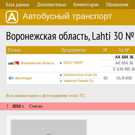
База данных
Дополнительно
Комментарии
Обновления
Автобусный транспорт
Воронежская область, Lahti 30 №
Регион
Предприятие
№
Гос.№
АХ 684 36
ООО "ПАРК"
АК 954 36
Воронежская область
Е 630 ВВ 3
Koiviston Auto Oulu Oy
92
OLR-892
Финляндия
Veljekset Pohjola Oy
Все комментарии к фотографиям этого ТС
↑
2016 г.
Списан