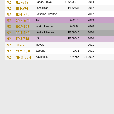
92
JLE-639
Saaga Travel
417263 912
2014
92
INT-594
Länsilinjat
P172734
2017
92
JKM-842
Soisalon Liikenne
2017
92
CMX-671
TuKL
422070
2019
92
GOA-902
Vekka Liikenne
423365
2020
92
FPU-748
Vekka Liikenne
P208646
2020
92
FPU-748
LSL
P208646
2020
92
IOV-258
Ingves
2021
92
YXM-894
Jalobus
2731
2021
92
NMO-774
Savonlinja
424353
04.2022