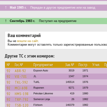
↑
Май 1985 г.
Передан в другое предприятие или на завод
↑
Сентябрь 1983 г.
Поступил на предприятие
Ваш комментарий
Вы не
вошли на сайт
.
Комментарии могут оставлять только зарегистрированные пользов
Другие ТС с этим номером:
№
Гос.№
Предприятие
Зав.№
Постр.
Утил.
П
92
ABR-92
Espoon Auto
3019
1971
92
VJE-701
JL
1347
1974
92
TKL-392
TuKL
145514
1976
92
MCJ-698
Ruponen
9271
1979
92
HMS-198
Pekolan Liikenne
419
1980
92
TRP-792
Someron Linja
26
1982
92
TSB-120
Förbom
146379
1982