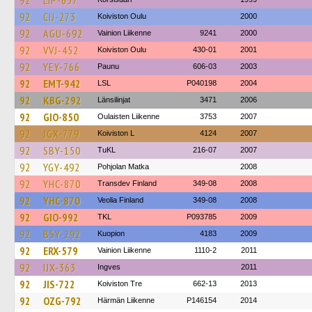
92
LIP-637
92
CIJ-273
Koiviston Oulu
2000
92
AGU-692
Vainion Liikenne
9241
2000
92
VVJ-452
Koiviston Oulu
430-01
2001
92
YEY-766
Paunu
606-03
2003
92
EMT-942
LSL
P040198
2004
92
KBG-292
Länsilinjat
3471
2006
92
GIO-850
Oulaisten Liikenne
3753
2007
92
JGX-779
Koiviston L
4124
2007
92
SBY-150
TuKL
216-07
2007
92
YGY-492
Pohjolan Matka
2008
92
YHC-870
Transdev Finland
349-08
2008
92
YHC-870
Veolia Finland
349-08
2008
92
GIO-992
TKL
P093785
2009
92
BSY-292
Kuopion
4183
2009
92
ERX-579
Vainion Liikenne
1110-2
2011
92
IJX-363
Ingves
2011
92
JIS-722
Koiviston Tre
662-13
2013
92
OZG-792
Härmän Liikenne
P146154
2014