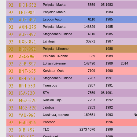
92
KKH-552
Pohjolan Matka
5859
05.1983
92
LHL-984
Pohjolan Matka
1984
92
AUS-492
Espoon Auto
6110
1985
92
AXN-275
Pohjolan Matka
146829
1985
92
AUS-492
Stagecoach Finland
6110
1985
92
UXB-821
Lähilinjat
30271
1987
92
BKS-892
Pohjolan Liikenne
1988
92
ZEC-896
Pekolan Liikenne
639
1989
92
ZEB-892
Lohjan Liikenne
147490
1989
2014
92
BNT-655
Koiviston Oulu
7109
1990
92
RFH-533
Stagecoach Finland
7287
1991
92
RFH-533
Transbus
7287
1991
92
JBA-220
STA
7359
08.1991
92
MGZ-620
Raision Linja
7253
1992
92
MGZ-620
Jalobus
7253
1992
92
YAU-965
Uusimaa, прочие
189851
1993
Nu
92
EGU-916
Porvoon
1996
92
XIB-792
TLO
2273 / 070
1999
Korsisaari
1999