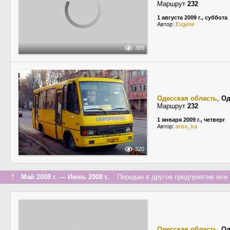
Маршрут
232
1 августа 2009 г., суббота
Автор:
Eugene
389
Одесская область
,
Од
Маршрут
232
1 января 2009 г., четверг
Автор:
ariss_ka
320
↑
Май 2008 г. — Июнь 2008 г.
Передан в другое предприятие или 
Одесская область
,
Од