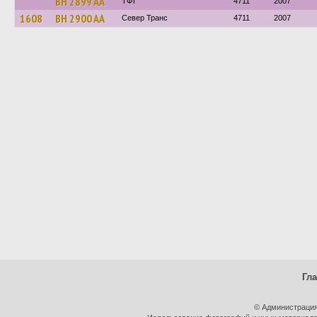
BH 2899 AA
ТФТ
4711
2007
1608
BH 2900 AA
Север Транс
4711
2007
Гл
© Администрация