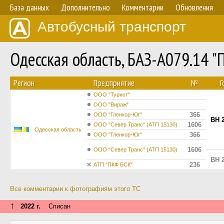
База данных
Дополнительно
Комментарии
Обновления
Автобусный транспорт
Одесская область, БАЗ-А079.14 
Регион
Предприятие
№
Г
ООО "Турист"
ООО "Вираж"
366
ООО "Гленкор-Юг"
BH 
1606
ООО "Север Транс" (АТП 15130)
Одесская область
366
ООО "Гленкор-Юг"
1606
ООО "Север Транс" (АТП 15130)
BH 
236
АТП "ПКФ БСК"
Все комментарии к фотографиям этого ТС
↑
2022 г.
Списан