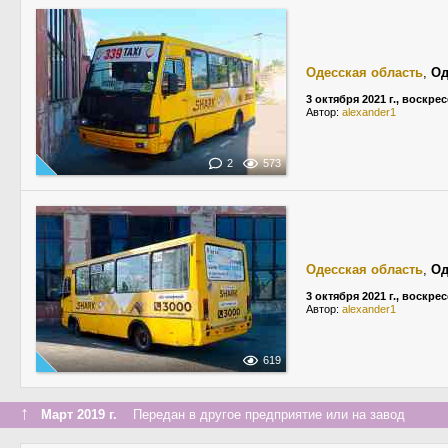
Одесская область
,
Од
3 октября 2021 г., воскре
Автор:
alexander1
2
573
Одесская область
,
Од
3 октября 2021 г., воскре
Автор:
alexander1
619
↑
Март 2019 г.
Передан в другое предприятие или на завод