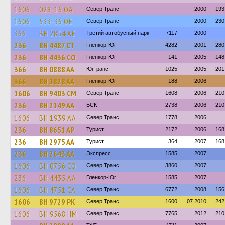
1606
028-16 ОА
Север Транс
2000
193
1606
533-36 ОЕ
Север Транс
2000
230
366
BH 2854 AE
Третий автобусный парк
7117
2000
236
BH 4487 CT
Гленкор-Юг
4282
2001
280
236
BH 4436 CO
Гленкор-Юг
141
2005
148
366
BH 0888 AA
Югтранс
1025
2005
201
366
BH 1828 AA
Гленкор-Юг
188
2006
1606
BH 9403 CM
Север Транс
1608
2006
210
236
BH 2149 AA
БСК
2738
2006
210
1606
BH 1939 AA
Север Транс
1778
2006
236
BH 8651 AP
Турист
2172
2006
168
236
BH 2975 AA
Турист
364
2007
168
236
BH 2643 AA
Экспресс
1585
2007
1606
BH 0756 CO
Север Транс
3860
2007
236
BH 4435 AA
Гленкор-Юг
1585
2007
1606
BH 4751 CA
Север Транс
6772
2008
156
1606
BH 9729 PK
Север Транс
1600
07.2010
242
1606
BH 9568 HM
Север Транс
7765
2012
210