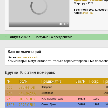
Маршрут
232
8 сентября 2007 г., суббот
Автор:
ariss_ka
437
↑
Август 2007 г.
Поступил на предприятие
Ваш комментарий
Вы не
вошли на сайт
.
Комментарии могут оставлять только зарегистрированные пользов
Другие ТС с этим номером:
№
Гос.№
Предприятие
Зав.№
Постр.
Пр
366
390-68 ОВ
Югтранс
138
236
CA 0262 AA
Экспресс
148
236
01-75 ОЕЗ
Измаилавтотранс
50338
1980
1606
7828 ОДМ
Север Транс
156981
1987
140