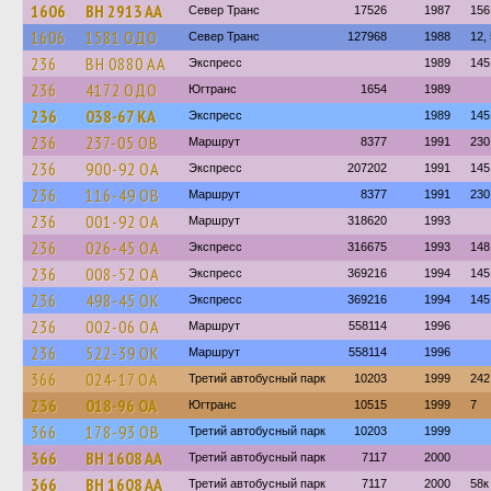
1606
BH 2913 AA
Север Транс
17526
1987
156
1606
1581 ОДО
Север Транс
127968
1988
12,
236
BH 0880 AA
Экспресс
1989
145
236
4172 ОДО
Югтранс
1654
1989
236
038-67 КА
Экспресс
1989
145
236
237-05 ОВ
Маршрут
8377
1991
230
236
900-92 ОА
Экспресс
207202
1991
145
236
116-49 ОВ
Маршрут
8377
1991
230
236
001-92 ОА
Маршрут
318620
1993
236
026-45 ОА
Экспресс
316675
1993
148
236
008-52 ОА
Экспресс
369216
1994
145
236
498-45 ОК
Экспресс
369216
1994
145
236
002-06 ОА
Маршрут
558114
1996
236
522-39 ОК
Маршрут
558114
1996
366
024-17 ОА
Третий автобусный парк
10203
1999
242
236
018-96 ОА
Югтранс
10515
1999
7
366
178-93 ОВ
Третий автобусный парк
10203
1999
366
BH 1608 AA
Третий автобусный парк
7117
2000
366
BH 1608 AA
Третий автобусный парк
7117
2000
58к