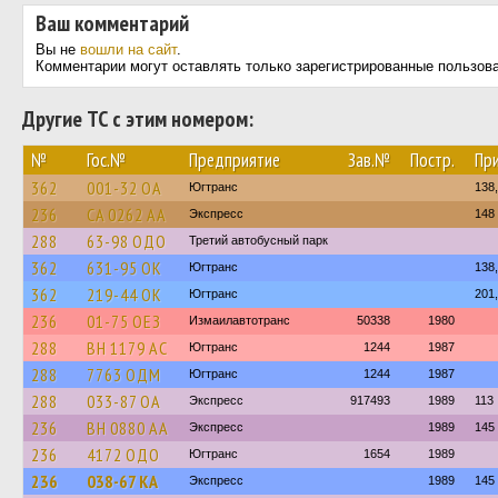
Ваш комментарий
Вы не
вошли на сайт
.
Комментарии могут оставлять только зарегистрированные пользов
Другие ТС с этим номером:
№
Гос.№
Предприятие
Зав.№
Постр.
Пр
362
001-32 ОА
Югтранс
138,
236
CA 0262 AA
Экспресс
148
288
63-98 ОДО
Третий автобусный парк
362
631-95 ОК
Югтранс
138,
362
219-44 ОК
Югтранс
201,
236
01-75 ОЕЗ
Измаилавтотранс
50338
1980
288
BH 1179 AC
Югтранс
1244
1987
288
7763 ОДМ
Югтранс
1244
1987
288
033-87 ОА
Экспресс
917493
1989
113
236
BH 0880 AA
Экспресс
1989
145
236
4172 ОДО
Югтранс
1654
1989
236
038-67 КА
Экспресс
1989
145