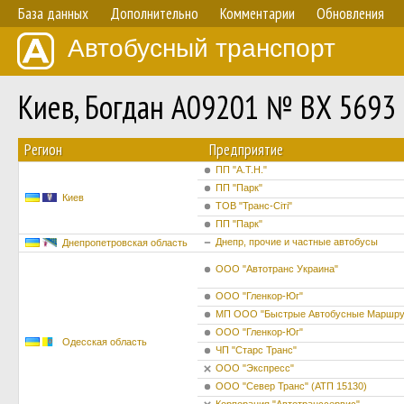
База данных
Дополнительно
Комментарии
Обновления
Автобусный транспорт
Киев, Богдан А09201 № BX 5693
Регион
Предприятие
ПП "А.Т.Н."
ПП "Парк"
Киев
ТОВ "Транс-Сіті"
ПП "Парк"
Днепр, прочие и частные автобусы
Днепропетровская область
ООО "Автотранс Украина"
ООО "Гленкор-Юг"
МП ООО "Быстрые Автобусные Маршру
ООО "Гленкор-Юг"
Одесская область
ЧП "Старс Транс"
ООО "Экспресс"
ООО "Север Транс" (АТП 15130)