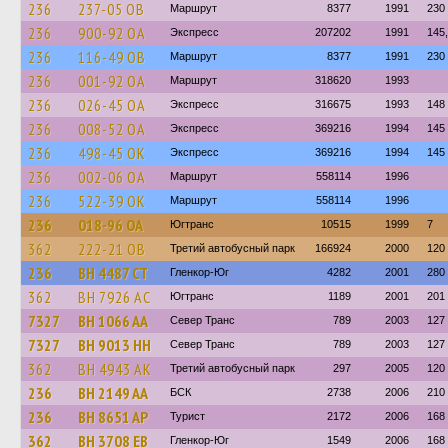
236
237-05 ОВ
Маршрут
8377
1991
230
236
900-92 ОА
Экспресс
207202
1991
145
236
116-49 ОВ
Маршрут
8377
1991
230
236
001-92 ОА
Маршрут
318620
1993
236
026-45 ОА
Экспресс
316675
1993
148
236
008-52 ОА
Экспресс
369216
1994
145
236
498-45 ОК
Экспресс
369216
1994
145
236
002-06 ОА
Маршрут
558114
1996
236
522-39 ОК
Маршрут
558114
1996
236
018-96 ОА
Югтранс
10515
1999
7
362
222-21 ОВ
Третий автобусный парк
166924
2000
120
236
BH 4487 CT
Гленкор-Юг
4282
2001
280
362
BH 7926 AC
Югтранс
1189
2001
201
7327
BH 1066 AA
Север Транс
789
2003
127
7327
BH 9013 HH
Север Транс
789
2003
127
362
BH 4943 AK
Третий автобусный парк
297
2005
120
236
BH 2149 AA
БСК
2738
2006
210
236
BH 8651 AP
Турист
2172
2006
168
362
BH 3708 EB
Гленкор-Юг
1549
2006
168