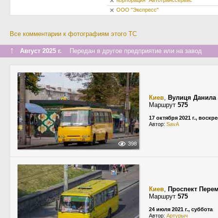
Корпорация "Автотранссервис"
ООО "Экспресс"
Все комментарии к фотографиям этого ТС
↑
Август 2025 г.
Передан в другое предприятие или на завод
Киев
,
Вулиця Данила
Маршрут
575
17 октября 2021 г., воскр
Автор:
SavA
398
Киев
,
Проспект Пере
Маршрут
575
24 июля 2021 г., суббота
Автор:
Артурыч