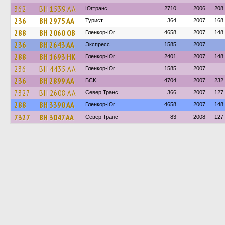
362
BH 1539 AA
Югтранс
2710
2006
208
236
BH 2975 AA
Турист
364
2007
168
288
BH 2060 OB
Гленкор-Юг
4658
2007
148
236
BH 2643 AA
Экспресс
1585
2007
288
BH 1693 HK
Гленкор-Юг
2401
2007
148
236
BH 4435 AA
Гленкор-Юг
1585
2007
236
BH 2899 AA
БСК
4704
2007
232
7327
BH 2608 AA
Север Транс
366
2007
127
288
BH 3390 AA
Гленкор-Юг
4658
2007
148
7327
BH 3047 AA
Север Транс
83
2008
127